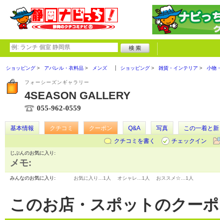
ショッピング
アパレル・衣料品
メンズ
ショッピング
雑貨・インテリア
小物
フォーシーズンギャラリー
4SEASON GALLERY
055-962-0559
基本情報
クチコミ
クーポン
Q&A
写真
この一着と新
クチコミを書く
チェックイン
じぶんのお気に入り:
メモ:
みんなのお気に入り:
お気に入り…
1人
オシャレ…
1人
おススメ☆…
1人
このお店・スポットのクーポ