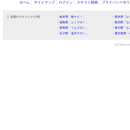
ホーム
サイトマップ
ログイン
クチコミ投稿
プライバシーポリ
全国のクチコミナビ(R)
・栃木県「栃ナビ！」
・熊本県「ひ
・福島県「ふくラボ！」
・新潟県「な
・群馬県「ぐんラボ！」
・香川県「さ
・石川県「金沢ラボ！」
・鹿児島県「
(C) Navicom