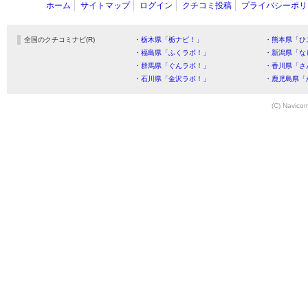
ホーム
サイトマップ
ログイン
クチコミ投稿
プライバシーポリ
全国のクチコミナビ(R)
・栃木県「栃ナビ！」
・熊本県「ひ
・福島県「ふくラボ！」
・新潟県「な
・群馬県「ぐんラボ！」
・香川県「さ
・石川県「金沢ラボ！」
・鹿児島県「
(C) Navicom