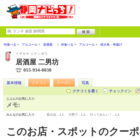
何食べる
アルコール
居酒屋
何食べる
アルコール
焼き鳥・串揚げ
イザカヤ ジナンボウ
居酒屋 二男坊
055-934-0038
基本情報
クチコミ
クーポン
写真
クチコミを書く
チェックイン
じぶんのお気に入り:
メモ:
みんなのお気に入り:
飲み会…
1人
大勢で…
1人
行ってみたい！…
1人
このお店・スポットのクーポ