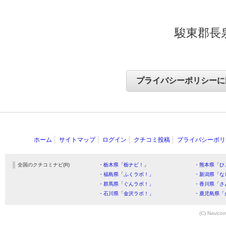
駿東郡長泉
ホーム
サイトマップ
ログイン
クチコミ投稿
プライバシーポリ
全国のクチコミナビ(R)
・栃木県「栃ナビ！」
・熊本県「ひ
・福島県「ふくラボ！」
・新潟県「な
・群馬県「ぐんラボ！」
・香川県「さ
・石川県「金沢ラボ！」
・鹿児島県「
(C) Navicom