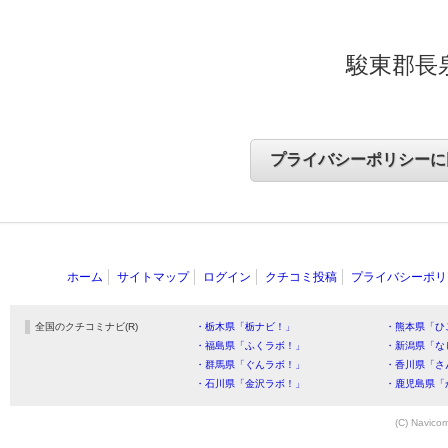
駿東郡長泉
ホーム
サイトマップ
ログイン
クチコミ投稿
プライバシーポリ
全国のクチコミナビ(R)
・栃木県「栃ナビ！」
・熊本県「ひ
・福島県「ふくラボ！」
・新潟県「な
・群馬県「ぐんラボ！」
・香川県「さ
・石川県「金沢ラボ！」
・鹿児島県「
(C) Navicom