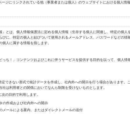
ブページにリンクされている他（事業者または個人）のウェブサイトにおける個人情
報」とは、個人情報保護法に定める個人情報（生存する個人に関連し、特定の個人
らびに、特定の個人と結びついて使用されるメールアドレス、パスワードなどの情
の個人に属する情報を指します。
ビっち！」コンテンツおよびこれに伴うサービスを提供する目的を以って、個人情
を特定できない形式で統計データを作成し、社内外への開示を行う場合があります。
当社は利用者との関係においてなんら制限を受けないものとします。
に次の目的で利用します。
ータの作成および社内外への開示
等のメールによる案内、またはダイレクトメールの送付