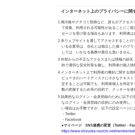
インターネット上のプライバシーに関
1.掲示板やクチコミ投稿など、誰もがアクセ
て収集、利用される可能性があることにご留
セージを受け取る場合もあります。利用者は
2.本ウェブサイトを通してアクセスすること
いる企業等は、当社とは独立した個々のプラ
しては、いかなる義務や責任も負いません。
3.外部からの不正なアクセスまたは情報の紛失、破壊
的で適切な安全対策を施し、利用者の個人情
4.インターネット上で利用者の嗜好に関する情報
ピュータのハードディスクに小さなテキスト
定することは可能でも、利用者個人を特定す
数の把握するため等の目的で、クッキーを使
5.効果的なログイン・会員登録のために以下
なログイン・会員登録の目的にのみ使用し、
い場合はお手数ですが、以下の設定ページに
・Twitter
・Facebook
●マイページ SNS連携の変更（Twitter・Fac
https://www.shizuoka-navichi.net/member/edi