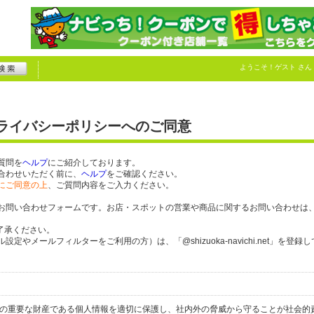
ようこそ！
ゲスト
さん
プライバシーポリシーへのご同意
質問を
ヘルプ
にご紹介しております。
合わせいただく前に、
ヘルプ
をご確認ください。
にご同意の上
、ご質問内容をご入力ください。
お問い合わせフォームです。お店・スポットの営業や商品に関するお問い合わせは
了承ください。
やメールフィルターをご利用の方）は、「@shizuoka-navichi.net」を登録
人の重要な財産である個人情報を適切に保護し、社内外の脅威から守ることが社会的