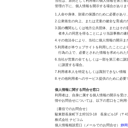
当社は、原則として利用者の個人情報を第三者
管理の下に、個人情報を開示する場合がありま
1.人命や身体、財産の保護のために必要があ
2.公衆衛生の向上、または児童の健全な育成
3.国の機関もしくは地方公共団体、またはそ
者本人の同意を得ることにより当該事務の遂
4.その他法令により、当社に個人情報の開示
5.利用者が本ウェブサイトを利用したことに
行為の上で、必要とされた情報を求められた
6.当社が営業の全てもしくは一部を第三者に
に譲渡する場合。
7.利用者本人を特定もしくは識別できない情報
8.その他利用者へのサービス提供のために必要
個人情報に関する問合せ窓口
利用者は、自身に属する個人情報の開示を受け
情やお問合せについては、以下の窓口をご利用
［書信でのお問合せ］
駿東郡長泉町下土狩323-18 長泉ビル1F（〒411
株式会社 ナビコム
個人情報相談窓口（メールでのお問合せ）:
静岡