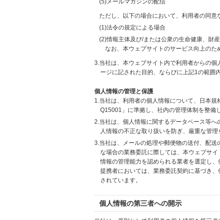
(5)メールマガジンの配信
ただし、以下の場合において、利用者の同意
(1)法令の規定による場合
(2)情報主体及び/または公衆の生命健康、
なお、本ウェブサイトのサービス向上のた
3.当社は、本ウェブサイト内で利用者からの
ージに記された目的、ならびに上記1の範囲
個人情報の管理と保護
1.当社は、利用者の個人情報について、日本規
Q15001」に準拠し、社内の管理体制を整
2.当社は、個人情報に関するデータベース等
人情報の不正な取り扱いを防ぎ、厳重な管理
3.当社は、メールの処理や郵便物の送付、配
な場合の業務委託に際しては、本ウェブサイ
情報の管理能力を認められる業者を選定し、
提携者においては、業務委託契約に基づき、
されています。
個人情報の第三者への開示