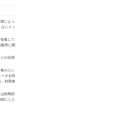
用者によっ
くないメッ
を収集して
活動等に関
)などの合理
用者のコン
ュータを特
め、利用者
タは効果的
無効にした