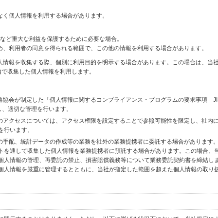
なく個人情報を利用する場合があります。
財産など重大な利益を保護するために必要な場合。
め、利用者の同意を得られる範囲で、この他の情報を利用する場合があります。
個人情報を収集する際、個別に利用目的を明示する場合があります。この場合は、当
内で収集した個人情報を利用します。
格協会が制定した「個人情報に関するコンプライアンス・プログラムの要求事項 JI
備し、適切な管理を行います。
へのアクセスについては、アクセス権限を設定することで参照可能性を限定し、社内
を行います。
送の手配、統計データの作成等の業務を社外の業務提携者に委託する場合があります
トを通して収集した個人情報を業務提携者に預託する場合があります。この場合、
個人情報の管理、再委託の禁止、損害賠償義務等について業務委託契約書を締結し
個人情報を厳重に管理するとともに、当社が指定した範囲を超えた個人情報の取り