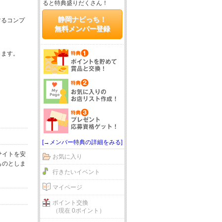
ると特典盛りだくさん！
静岡ナビっち！
するコンプ
無料メンバー登録
じます。
[→メンバー特典の詳細をみる]
サイトを安
お気に入り
ものとしま
行きたいイベント
マイページ
ポイント交換
（現在 0ポイント）