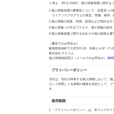
と考え、JIS Q 15001「個人情報保護に
1.個人情報保護の重要性について、従業員へ
ライアンスプログラムの策定、実施、維持、
2.個人情報の収集、利用、提供および預託を
3.個人情報への不正アクセス、個人情報の紛
4.個人情報保護に関する法令その他の規範を遵
［書信でのお問合せ］
駿東郡長泉町下土狩323-18 長泉ビル1F（〒411
株式会社 ナビコム
個人情報相談窓口（メールでのお問合せ）:
静岡
プライバシーポリシー
当社は、当社が保有する個人情報において、個
心して利用しうる体制の構築を目的として、プ
す。
適用範囲
1.「プライバシーポリシー」は、本ウェブサ