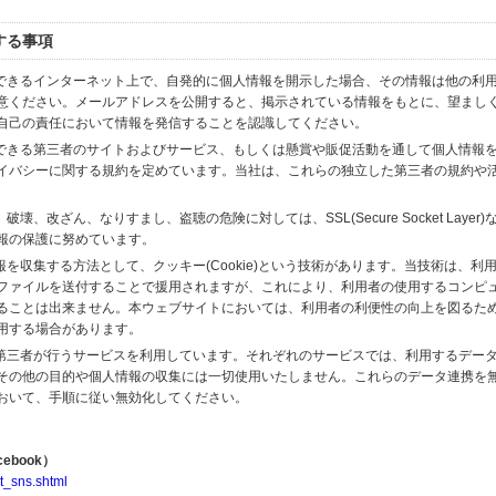
する事項
スできるインターネット上で、自発的に個人情報を開示した場合、その情報は他の利
意ください。メールアドレスを公開すると、掲示されている情報をもとに、望まし
自己の責任において情報を発信することを認識してください。
のできる第三者のサイトおよびサービス、もしくは懸賞や販促活動を通して個人情報
イバシーに関する規約を定めています。当社は、これらの独立した第三者の規約や
、改ざん、なりすまし、盗聴の危険に対しては、SSL(Secure Socket Layer
報の保護に努めています。
を収集する方法として、クッキー(Cookie)という技術があります。当技術は、利
ファイルを送付することで援用されますが、これにより、利用者の使用するコンピ
ることは出来ません。本ウェブサイトにおいては、利用者の利便性の向上を図るた
用する場合があります。
の第三者が行うサービスを利用しています。それぞれのサービスでは、利用するデー
その他の目的や個人情報の収集には一切使用いたしません。これらのデータ連携を
おいて、手順に従い無効化してください。
ebook）
t_sns.shtml