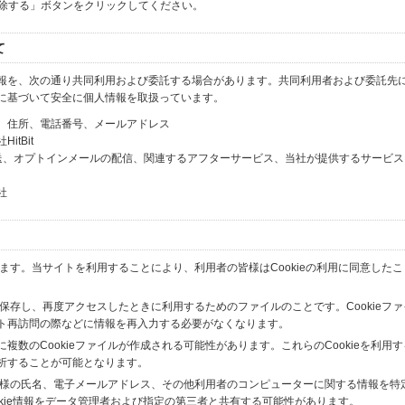
解除する」ボタンをクリックしてください。
て
報を、次の通り共同利用および委託する場合があります。共同利用者および委託先
に基づいて安全に個人情報を取扱っています。
、住所、電話番号、メールアドレス
tBit
送、オプトインメールの配信、関連するアフターサービス、当社が提供するサービス
社
います。当サイトを利用することにより、利用者の皆様はCookieの利用に同意した
間保存し、再度アクセスしたときに利用するためのファイルのことです。Cookieフ
ト再訪問の際などに情報を再入力する必要がなくなります。
数のCookieファイルが作成される可能性があります。これらのCookieを利用
析することが可能となります。
の皆様の氏名、電子メールアドレス、その他利用者のコンピューターに関する情報を特
okie情報をデータ管理者および指定の第三者と共有する可能性があります。