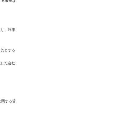
よる厳重な
あり、利用
目的とする
社した会社
に関する苦