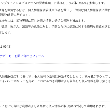
関するコンプライアンスプログラムの要求事項」に準拠し、次の取り組みを推進します。
の教育を実施するほか、個人情報保護管理責任者を選任し、適切な個人情報保護に関
継続的改善に努めます。
行う場合には、業務実態に応じた個人情報の適切な管理を努めます。
失、破壊、改ざん、漏洩等の危険に対し、予防ならびに是正に関する適切な措置を講
守します。
-0943）
ナビっち！お問い合わせフォーム
人情報保護方針に基づき、個人情報を適切に保護するとともに、利用者が本ウェブ
ライバシーポリシーを定め、これに基づき利用者より収集した個人情報を取り扱う
イトにおいて当社が利用者より収集する個人情報の取り扱いに関して適用されます。