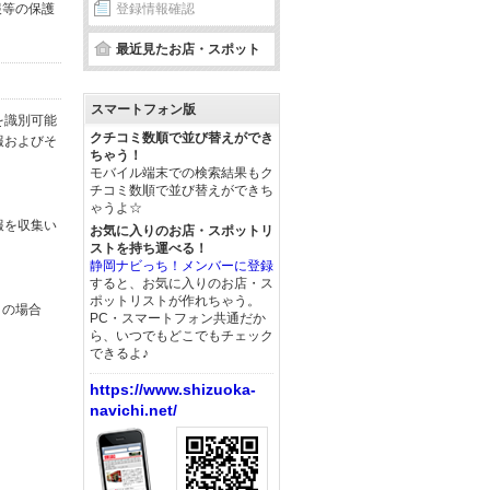
報等の保護
登録情報確認
最近見たお店・スポット
スマートフォン版
を識別可能
クチコミ数順で並び替えができ
報およびそ
ちゃう！
モバイル端末での検索結果もク
チコミ数順で並び替えができち
ゃうよ☆
報を収集い
お気に入りのお店・スポットリ
ストを持ち運べる！
静岡ナビっち！メンバーに登録
すると、お気に入りのお店・ス
ポットリストが作れちゃう。
この場合
PC・スマートフォン共通だか
ら、いつでもどこでもチェック
できるよ♪
https://www.shizuoka-
navichi.net/