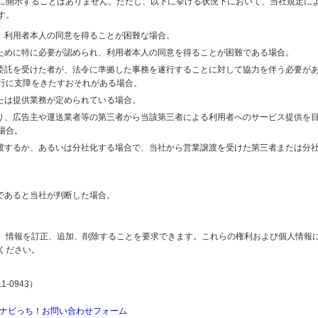
に開示することはありません。ただし、以下に挙げる状況下において、当社規定に
す。
り、利用者本人の同意を得ることが困難な場合。
のために特に必要が認められ、利用者本人の同意を得ることが困難である場合。
の委託を受けた者が、法令に準拠した事務を遂行することに対して協力を伴う必要が
行に支障をきたすおそれがある場合。
または提供業務が定められている場合。
より、広告主や運送業者等の第三者から当該第三者による利用者へのサービス提供を
場合。
譲渡するか、あるいは分社化する場合で、当社から営業譲渡を受けた第三者または分
であると当社が判断した場合。
、情報を訂正、追加、削除することを要求できます。これらの権利および個人情報
ください。
-0943）
ナビっち！お問い合わせフォーム