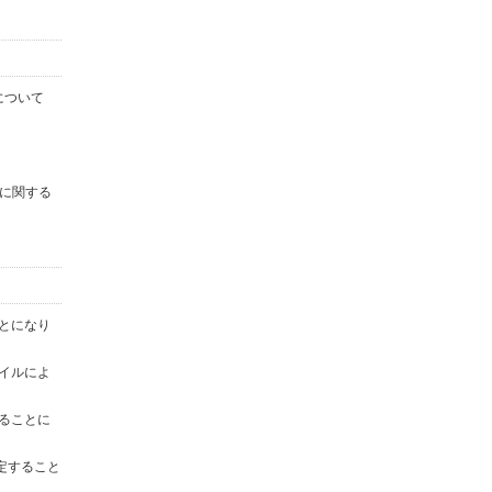
について
に関する
ことになり
ァイルによ
することに
定すること