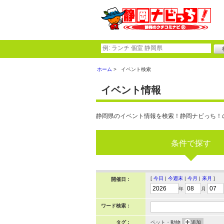
ホーム
イベント検索
イベント情報
静岡県のイベント情報を検索！静岡ナビっち！
条件で探す
[
今日
|
今週末
|
今月
|
来月
]
開催日：
年
月
ワード検索：
タグ：
ペット・動物
追加