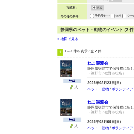
市町村：
追加
予約受付中
無料
クー
その他の条件：
静岡県のペット・動物のイベント (2 件
» 地図で見る
1～2
件を表示 / 全
2
件
1
ねこ譲渡会
静岡県裾野市で保護猫に新し
（裾野市 / 裾野市役所）
2026年08月23日(日)
-人
ペット・動物
/
ボランティア
ねこ譲渡会
静岡県裾野市で保護猫に新し
（裾野市 / 裾野市役所）
2026年08月09日(日)
-人
ペット・動物
/
ボランティア