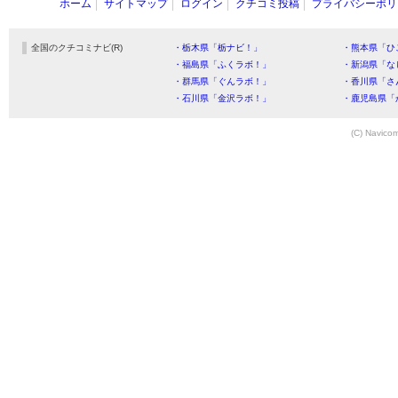
ホーム
サイトマップ
ログイン
クチコミ投稿
プライバシーポリ
全国のクチコミナビ(R)
・栃木県「栃ナビ！」
・熊本県「ひ
・福島県「ふくラボ！」
・新潟県「な
・群馬県「ぐんラボ！」
・香川県「さ
・石川県「金沢ラボ！」
・鹿児島県「
(C) Navicom