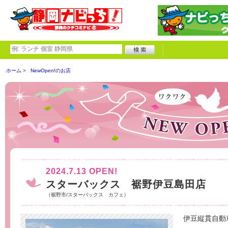
ホーム
NewOpen!のお店
2024.7.13 OPEN!
スターバックス 裾野伊豆島田店
（裾野市/スターバックス カフェ）
伊豆縦貫自動