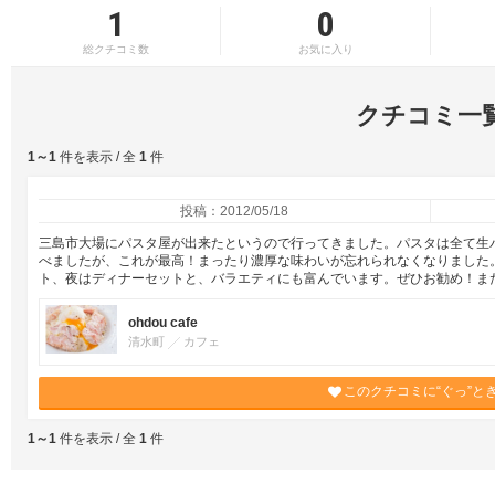
1
0
総クチコミ数
お気に入り
クチコミ一
1～1
件を表示 / 全
1
件
投稿：2012/05/18
三島市大場にパスタ屋が出来たというので行ってきました。パスタは全て生
べましたが、これが最高！まったり濃厚な味わいが忘れられなくなりました
ト、夜はディナーセットと、バラエティにも富んでいます。ぜひお勧め！ま
ohdou cafe
清水町
カフェ
このクチコミに“ぐっ”と
1～1
件を表示 / 全
1
件