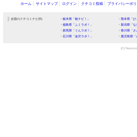
ホーム
サイトマップ
ログイン
クチコミ投稿
プライバシーポリ
全国のクチコミナビ(R)
・栃木県「栃ナビ！」
・熊本県「ひ
・福島県「ふくラボ！」
・新潟県「な
・群馬県「ぐんラボ！」
・香川県「さ
・石川県「金沢ラボ！」
・鹿児島県「
(C) Navicom