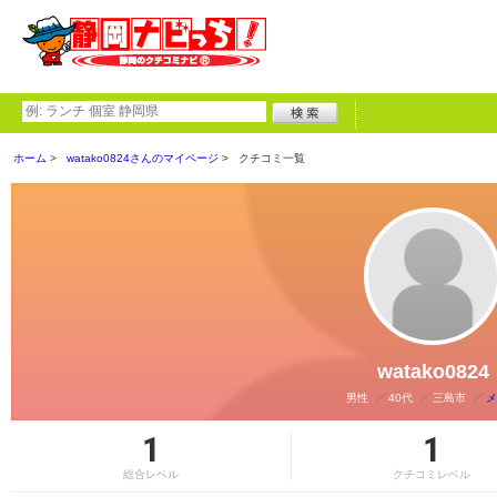
ホーム
watako0824さんのマイページ
クチコミ一覧
watako0824
男性
40代
三島市
メ
1
1
総合レベル
クチコミレベル