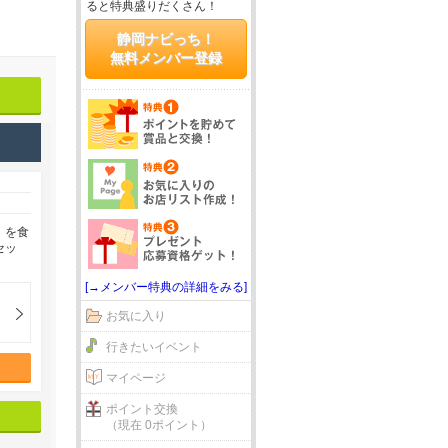
ると特典盛りだくさん！
静岡ナビっち！
無料メンバー登録
」を食
セッ
[→メンバー特典の詳細をみる]
お気に入り
行きたいイベント
マイページ
ポイント交換
（現在 0ポイント）