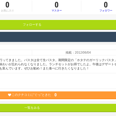
0
0
0
お気に入り
マスター
フォロワー
フォローする
掲載：2012/06/04
行ってきました。パスタは全て生パスタ。期間限定の「ホタテのガーリックパスタ
味わいが忘れられなくなりました。ランチセットがお得でしたよ。午後はデザート
も富んでいます。ぜひお勧め！また食べに行きたくなりました！
0
このクチコミに“ぐっ”ときた
一覧をみる