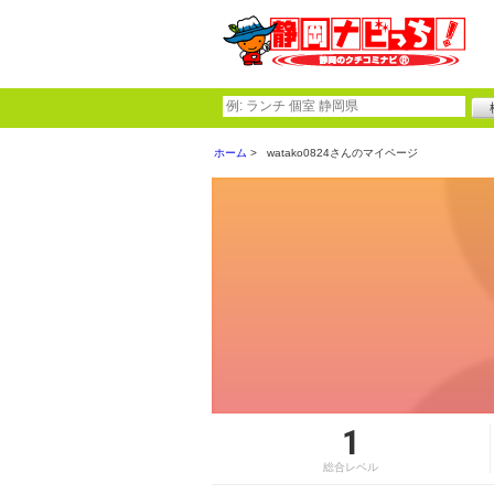
ホーム
watako0824さんのマイページ
1
総合レベル