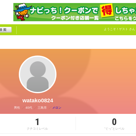
ようこそ！
ゲスト
さん
watako0824
男性
40代
三島市
メロン
1
0
クチコミレベル
“ぐっ”とレベル