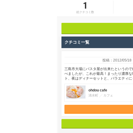
1
総クチコミ数
クチコミ一覧
投稿：2012/05/18
三島市大場にパスタ屋が出来たというので
べましたが、これが最高！まったり濃厚な
ト、夜はディナーセットと、バラエティに
ohdou cafe
清水町
カフェ