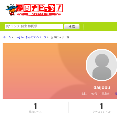
ホーム
daijobu さんのマイページ
お気に入り一覧
daijobu
女性
60代
三島市
桜
1
1
総合レベル
クチコミレベル