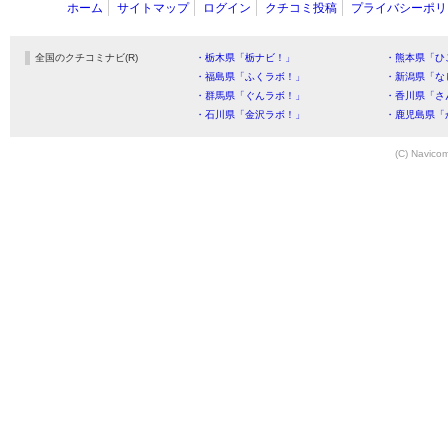
ホーム
サイトマップ
ログイン
クチコミ投稿
プライバシーポリ
全国のクチコミナビ(R)
・栃木県「栃ナビ！」
・熊本県「ひ
・福島県「ふくラボ！」
・新潟県「な
・群馬県「ぐんラボ！」
・香川県「さ
・石川県「金沢ラボ！」
・鹿児島県「
(C) Navicom