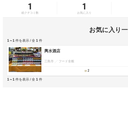
1
1
総クチコミ数
お気に入り
お気に入り一
1～1
件を表示 / 全
1
件
輿水酒店
三島市
フード全般
2
1～1
件を表示 / 全
1
件