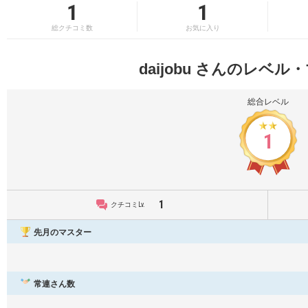
1
1
総クチコミ数
お気に入り
daijobu さんのレベ
総合レベル
1
1
クチコミLv.
先月のマスター
常連さん数