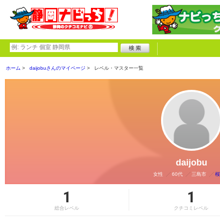
ホーム
daijobuさんのマイページ
レベル・マスター一覧
daijobu
女性
60代
三島市
桜
1
1
総合レベル
クチコミレベル