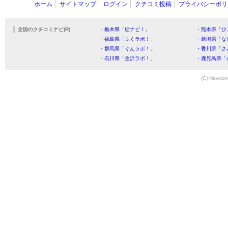
ホーム
サイトマップ
ログイン
クチコミ投稿
プライバシーポリ
全国のクチコミナビ(R)
・栃木県「栃ナビ！」
・熊本県「ひ
・福島県「ふくラボ！」
・新潟県「な
・群馬県「ぐんラボ！」
・香川県「さ
・石川県「金沢ラボ！」
・鹿児島県「
(C) Navicom