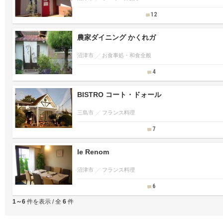
12
農家ダイニング かくれガ
沼津市
お食事処・和食全般
4
BISTRO コート・ドォール
三島市
フランス料理
7
le Renom
沼津市
フランス料理
6
1～6
件を表示 / 全
6
件