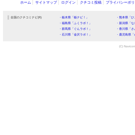
ホーム
サイトマップ
ログイン
クチコミ投稿
プライバシーポリ
全国のクチコミナビ(R)
・栃木県「栃ナビ！」
・熊本県「ひ
・福島県「ふくラボ！」
・新潟県「な
・群馬県「ぐんラボ！」
・香川県「さ
・石川県「金沢ラボ！」
・鹿児島県「
(C) Navicom