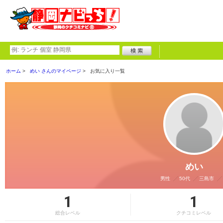
ホーム
めい さんのマイページ
お気に入り一覧
めい
男性
50代
三島市
1
1
総合レベル
クチコミレベル