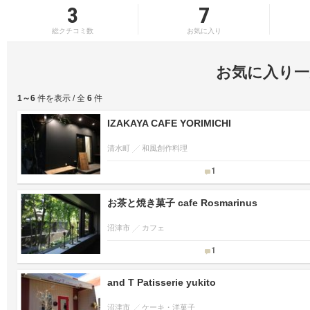
3
7
総クチコミ数
お気に入り
お気に入り一
1～6
件を表示 / 全
6
件
IZAKAYA CAFE YORIMICHI
清水町
和風創作料理
1
お茶と焼き菓子 cafe Rosmarinus
沼津市
カフェ
1
and T Patisserie yukito
沼津市
ケーキ・洋菓子