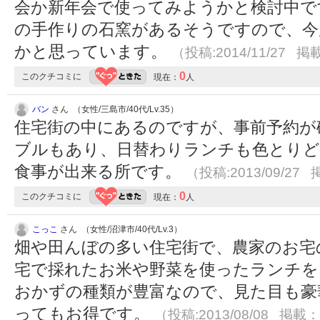
会か新年会で使ってみようかと検討中で
の手作りの石窯があるそうですので、今
かと思っています。
（投稿:2014/11/27 掲載
0
このクチコミに
現在：
人
バン
さん （女性/三島市/40代/Lv.35）
住宅街の中にあるのですが、事前予約が
ブルもあり、日替わりランチも色とりど
食事が出来る所です。
（投稿:2013/09/27 
0
このクチコミに
現在：
人
こっこ
さん （女性/沼津市/40代/Lv.3）
畑や田んぼの多い住宅街で、農家のお宅
宅で採れたお米や野菜を使ったランチを
おかずの種類が豊富なので、見た目も豪
ってもお得です。
（投稿:2013/08/08 掲載：2