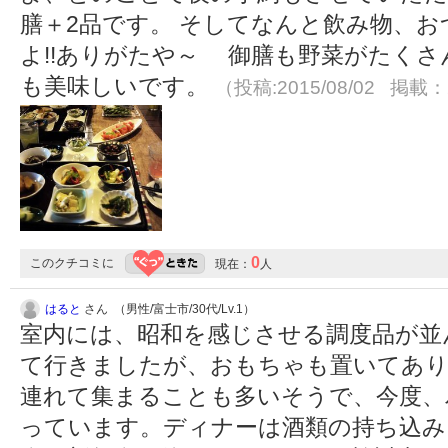
膳＋2品です。 そしてなんと飲み物、
よ!!ありがたや～ 御膳も野菜がたく
も美味しいです。
（投稿:2015/08/02 掲載：2
0
このクチコミに
現在：
人
はると
さん （男性/富士市/30代/Lv.1）
室内には、昭和を感じさせる調度品が並
て行きましたが、おもちゃも置いてあり
連れて集まることも多いそうで、今度、
っています。ディナーは酒類の持ち込み