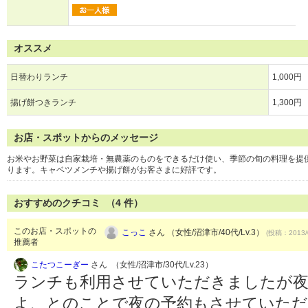
オススメ
日替わりランチ
1,000円
揚げ餅つきランチ
1,300円
お店・スポットからのメッセージ
お米やお野菜は自家栽培・無農薬のものをできるだけ使い、季節の旬の料理を提
ります。キャベツメンチや揚げ餅がお客さまに好評です。
おすすめのクチコミ （
4
件）
このお店・スポットの
こっこ
さん （女性/沼津市/40代/Lv.3）
(投稿：2013/
推薦者
こたつこーぎー
さん （女性/沼津市/30代/Lv.23）
ランチも利用させていただきましたが夜
よ、とのことで夜の予約もさせていただき