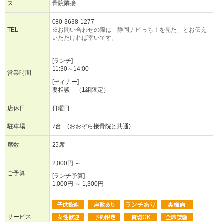
ス
骨院隣接
080-3638-1277
TEL
※お問い合わせの際は「静岡ナビっち！を見た」とお伝え
いただければ幸いです。
[ランチ]
11:30～14:00
営業時間
[ディナー]
要相談 （1組限定）
店休日
日曜日
駐車場
7台 (おおぞら接骨院と共通)
席数
25席
2,000円 ～
ご予算
[ランチ予算]
1,000円 ～ 1,300円
サービス