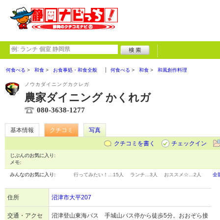
何食べる
和食
お食事処・和食全般
何食べる
和食
和風創作料理
ノウカダイニングカクレガ
農家ダイニング かくれガ
080-3638-1277
基本情報
クチコミ
写真
クチコミを書く
チェックイン
じぶんのお気に入り:
メモ:
みんなのお気に入り:
行ってみたい！…
15人
ランチ…
3人
おススメ☆…
2人
全
住所
沼津市大平207
交通・アクセ
沼津登山東海バス 手城山バス停から徒歩5分。おおぞら接