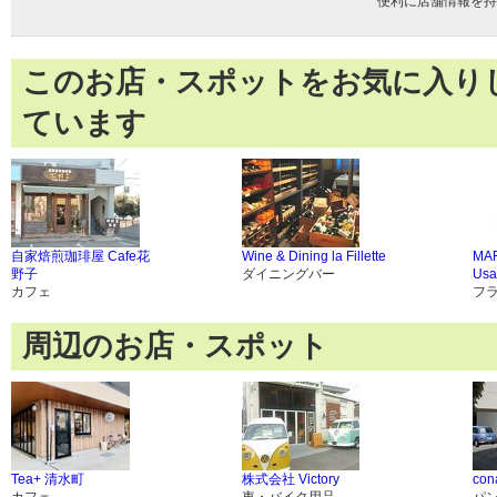
便利に店舗情報を持
このお店・スポットをお気に入り
ています
自家焙煎珈琲屋 Cafe花
Wine & Dining la Fillette
MA
野子
ダイニングバー
Usa
カフェ
フ
周辺のお店・スポット
Tea+ 清水町
株式会社 Victory
con