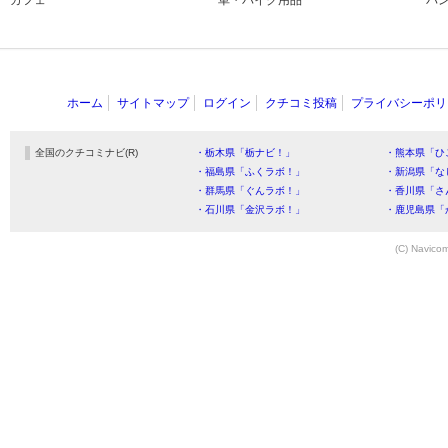
カフェ
車・バイク用品
パ
ホーム
サイトマップ
ログイン
クチコミ投稿
プライバシーポリ
全国のクチコミナビ(R)
・栃木県「栃ナビ！」
・熊本県「ひ
・福島県「ふくラボ！」
・新潟県「な
・群馬県「ぐんラボ！」
・香川県「さ
・石川県「金沢ラボ！」
・鹿児島県「
(C) Navicom