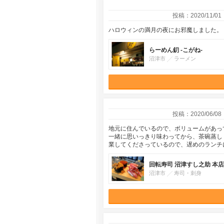
投稿：2020/11/01
ハロウィンの満月の夜にお邪魔しました。
らーめん釖 -こがね-
沼津市
ラーメン
投稿：2020/06/08
地元に住んでいるので、ボリュームがあっ
一緒に思いっきり味わってから、茶碗蒸し
業してくださっているので、遅めのランチ
回転寿司 沼津すし之助 本店
沼津市
寿司・刺身