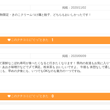
掲載：2020/11/02
 秋限定・きのこクリームつけ麺と餃子、どちらもおいしかったです！
1
このクチコミに“ぐっ”ときた
掲載：2020/06/09
て新鮮なこぼれ寿司が食べたくなると行きたくなります！ 県内の友達もお気に入り
・あおさ味噌汁などで〆て満足。粉末茶も おいしいですよ。 午後も 休憩なしで通
にも、早めの夕食にも、いつでもOKなのも魅力の一つですね。
0
このクチコミに“ぐっ”ときた