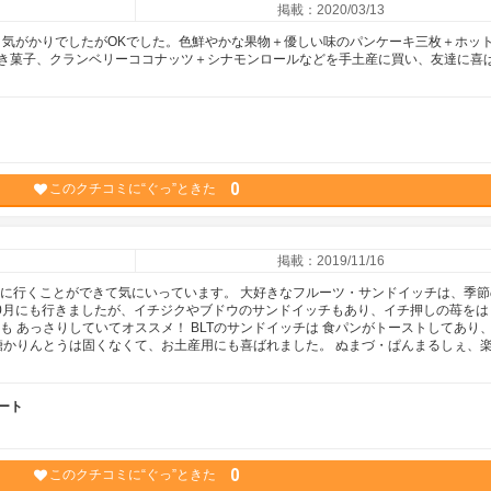
掲載：2020/03/13
?と気がかりでしたがOKでした。色鮮やかな果物＋優しい味のパンケーキ三枚＋ホッ
き菓子、クランベリーココナッツ＋シナモンロールなどを手土産に買い、友達に喜
0
このクチコミに“ぐっ”ときた
掲載：2019/11/16
軽に行くことができて気にいっています。 大好きなフルーツ・サンドイッチは、季節
10月にも行きましたが、イチジクやブドウのサンドイッチもあり、イチ押しの苺をは
も あっさりしていてオススメ！ BLTのサンドイッチは 食パンがトーストしてあり
黒糖かりんとうは固くなくて、お土産用にも喜ばれました。 ぬまづ・ぱんまるしぇ、
ート
0
このクチコミに“ぐっ”ときた