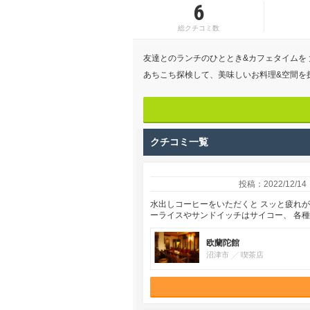
6
総クチコミ数
友達とのランチのひととき&カフェタイムを
あちこち探検して、美味しいお料理&空間を
クチコミ一覧
投稿：2022/12/14
水出しコーヒーをいただくと スッと疲れ
ーライスやサンドイッチはサイコー、 各種
欧蘭陀館
沼津市
喫茶店