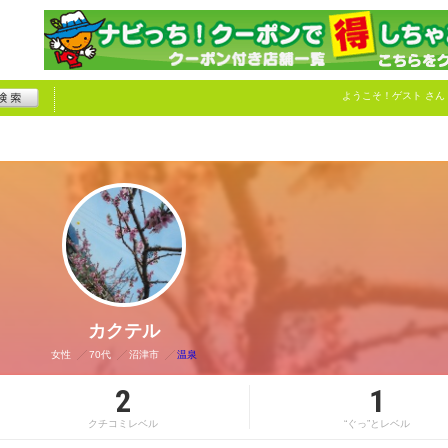
ようこそ！
ゲスト
さん
カクテル
女性
70代
沼津市
温泉
2
1
クチコミレベル
“ぐっ”とレベル