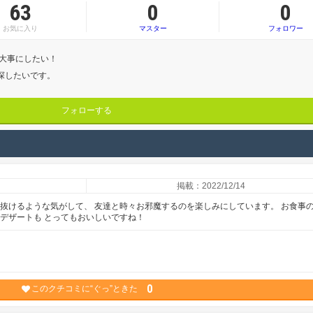
63
0
0
お気に入り
マスター
フォロワー
 大事にしたい！
探したいです。
フォローする
掲載：2022/12/14
が抜けるような気がして、 友達と時々お邪魔するのを楽しみにしています。 お食事
デザートも とってもおいしいですね！
0
このクチコミに“ぐっ”ときた