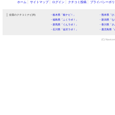
ホーム
サイトマップ
ログイン
クチコミ投稿
プライバシーポリ
全国のクチコミナビ(R)
・栃木県「栃ナビ！」
・熊本県「ひ
・福島県「ふくラボ！」
・新潟県「な
・群馬県「ぐんラボ！」
・香川県「さ
・石川県「金沢ラボ！」
・鹿児島県「
(C) Navicom