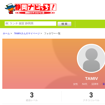
ホーム
TAMIVさんのマイページ
フォロワー一覧
TAMIV
女性
50代
沼津市
富
3
3
総合レベル
クチコミレベル