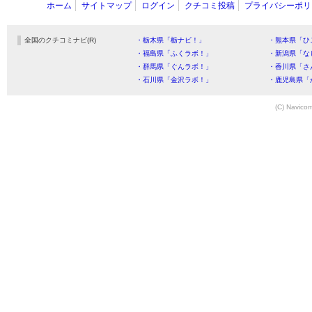
ホーム
サイトマップ
ログイン
クチコミ投稿
プライバシーポリ
全国のクチコミナビ(R)
・栃木県「栃ナビ！」
・熊本県「ひ
・福島県「ふくラボ！」
・新潟県「な
・群馬県「ぐんラボ！」
・香川県「さ
・石川県「金沢ラボ！」
・鹿児島県「
(C) Navicom