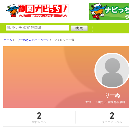
ホーム
りーぬさんのマイページ
フォロワー一覧
りーぬ
女性
50代
駿東郡長泉町
2
2
総合レベル
クチコミレベル