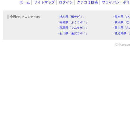
ホーム
サイトマップ
ログイン
クチコミ投稿
プライバシーポリ
全国のクチコミナビ(R)
・栃木県「栃ナビ！」
・熊本県「ひ
・福島県「ふくラボ！」
・新潟県「な
・群馬県「ぐんラボ！」
・香川県「さ
・石川県「金沢ラボ！」
・鹿児島県「
(C) Navicom