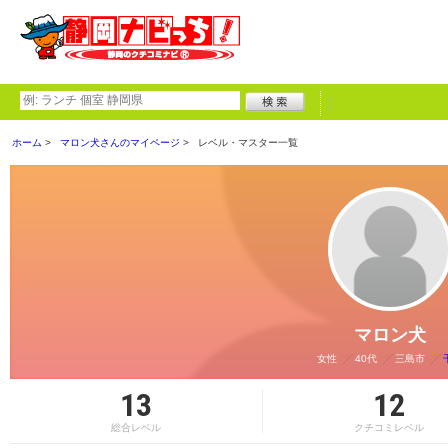
ホーム
マロン犬さんのマイページ
レベル・マスター一覧
マロン犬
女性
40代
三島市
13
12
総合レベル
クチコミレベル