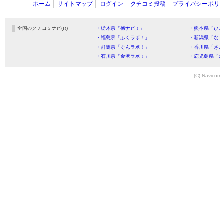
ホーム
サイトマップ
ログイン
クチコミ投稿
プライバシーポリ
全国のクチコミナビ(R)
・栃木県「栃ナビ！」
・熊本県「ひ
・福島県「ふくラボ！」
・新潟県「な
・群馬県「ぐんラボ！」
・香川県「さ
・石川県「金沢ラボ！」
・鹿児島県「
(C) Navicom