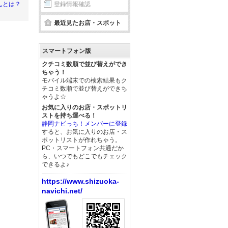
登録情報確認
んとは？
最近見たお店・スポット
スマートフォン版
クチコミ数順で並び替えができ
ちゃう！
モバイル端末での検索結果もク
チコミ数順で並び替えができち
ゃうよ☆
お気に入りのお店・スポットリ
ストを持ち運べる！
静岡ナビっち！メンバーに登録
すると、お気に入りのお店・ス
ポットリストが作れちゃう。
PC・スマートフォン共通だか
ら、いつでもどこでもチェック
できるよ♪
https://www.shizuoka-
navichi.net/