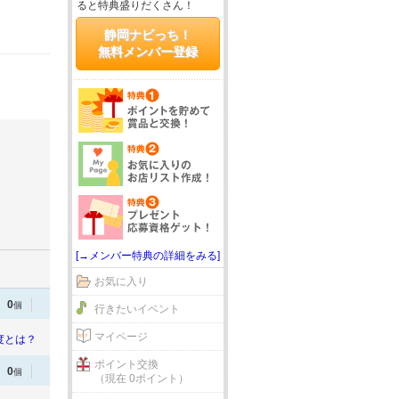
ると特典盛りだくさん！
静岡ナビっち！
無料メンバー登録
[→メンバー特典の詳細をみる]
お気に入り
0
個
行きたいイベント
マイページ
度とは？
ポイント交換
0
個
（現在 0ポイント）