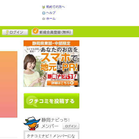
初めての方へ
ヘルプ
ホーム
クチコミナビ！メンバーにな