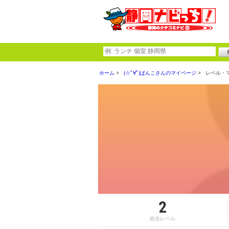
ホーム
(☆ﾟ∀ﾟ)ぱんこさんのマイページ
レベル・
2
総合レベル