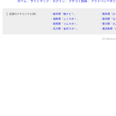
ホーム
サイトマップ
ログイン
クチコミ投稿
プライバシーポリ
全国のクチコミナビ(R)
・栃木県「栃ナビ！」
・熊本県「ひ
・福島県「ふくラボ！」
・新潟県「な
・群馬県「ぐんラボ！」
・香川県「さ
・石川県「金沢ラボ！」
・鹿児島県「
(C) Navicom