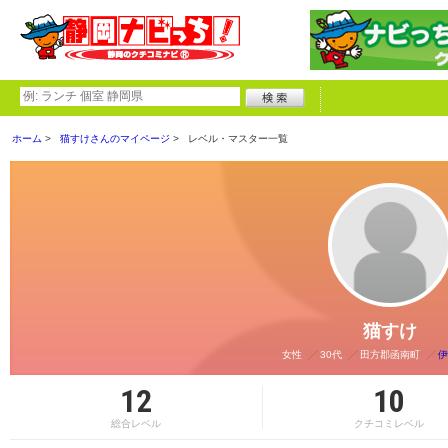
ホーム
猫すけさんのマイページ
レベル・マスター一覧
猫すけ
女性
30代
田方郡函南町
伊
12
10
総合レベル
クチコミレベル