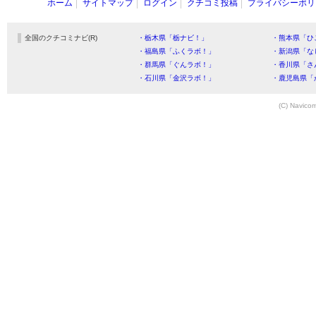
ホーム
サイトマップ
ログイン
クチコミ投稿
プライバシーポリ
全国のクチコミナビ(R)
・栃木県「栃ナビ！」
・熊本県「ひ
・福島県「ふくラボ！」
・新潟県「な
・群馬県「ぐんラボ！」
・香川県「さ
・石川県「金沢ラボ！」
・鹿児島県「
(C) Navicom