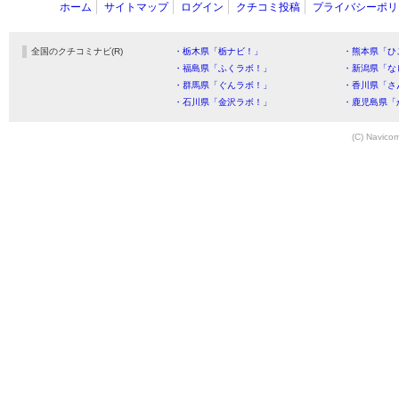
ホーム
サイトマップ
ログイン
クチコミ投稿
プライバシーポリ
全国のクチコミナビ(R)
・栃木県「栃ナビ！」
・熊本県「ひ
・福島県「ふくラボ！」
・新潟県「な
・群馬県「ぐんラボ！」
・香川県「さ
・石川県「金沢ラボ！」
・鹿児島県「
(C) Navicom