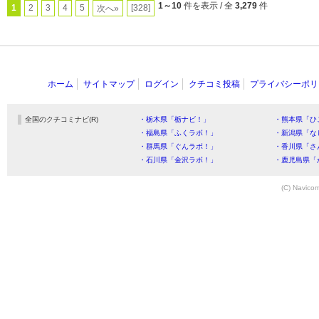
1～10
件を表示 / 全
3,279
件
1
2
3
4
5
[328]
次へ»
ホーム
サイトマップ
ログイン
クチコミ投稿
プライバシーポリ
全国のクチコミナビ(R)
・栃木県「栃ナビ！」
・熊本県「ひ
・福島県「ふくラボ！」
・新潟県「な
・群馬県「ぐんラボ！」
・香川県「さ
・石川県「金沢ラボ！」
・鹿児島県「
(C) Navicom