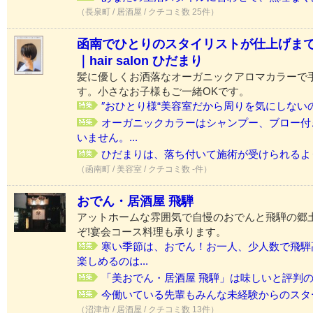
（長泉町 / 居酒屋 / クチコミ数 25件）
函南でひとりのスタイリストが仕上げま
｜hair salon ひだまり
髪に優しくお洒落なオーガニックアロマカラーで
す。小さなお子様もご一緒OKです。
″おひとり様“美容室だから周りを気にしないので
オーガニックカラーはシャンプー、ブロー付
いません。...
ひだまりは、落ち付いて施術が受けられるように
（函南町 / 美容室 / クチコミ数 -件）
おでん・居酒屋 飛騨
アットホームな雰囲気で自慢のおでんと飛騨の郷
ぞ!宴会コース料理も承ります。
寒い季節は、おでん！お一人、少人数で飛騨
楽しめるのは...
「美おでん・居酒屋 飛騨」は味しいと評判のお
今働いている先輩もみんな未経験からのスター
（沼津市 / 居酒屋 / クチコミ数 13件）