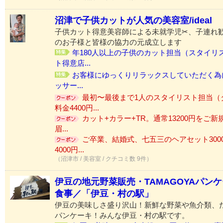
沼津で子供カットが人気の美容室/ideal
子供カット得意美容師による未就学児✂、子連れ
のお子様と皆様の協力の元成立します
年180人以上の子供のカット担当（スタイリ
ト得意店...
お客様にゆっくりリラックスしていただく為にi
ッサー...
最初〜最後まで1人のスタイリスト担当（
料金4400円...
カット+カラー+TR。通常13200円をご新
眉...
ご卒業、結婚式、七五三のヘアセット300
4000円...
（沼津市 / 美容室 / クチコミ数 9件）
伊豆の地元野菜販売・TAMAGOYAパン
食事／「伊豆・村の駅」
伊豆の美味しさ盛り沢山！新鮮な野菜や魚介類、
パンケーキ！みんな伊豆・村の駅です。