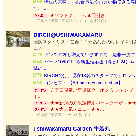
伊豆の美味しいお食事処やお買い物できる専
す。...
★ソフトクリーム50円引き
（三島市 / 野菜・直売所 / クチコミ数 172件）
BIRCH@USHIWAKAMARU
凄腕スタイリスト在籍！！☆あなたのキレイを引
に☆
メンズの方も増えていますので、是非一度ご連
パーマ10％OFFや新生活応援【学割U24】
降の...
BIRCHでは、現在13名のスタッフでサロンワ
コンセプト 【Art hair design creation】...
☆平日限定ご新規様クーポン☆ シャンプー
ト...
★★新規の方限定特別パーマクーポン★★.
★★大人気メニュー★★...
（函南町 / 美容室 / クチコミ数 -件）
ushiwakamaru Garden 牛若丸
オージュアトリートメント、シャンプーカットカ