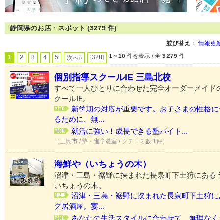
静岡県のお店・スポット (3279 件)
並び替え：
情報更
1～10
件を表示 / 全
3,279
件
1
2
3
4
5
[328]
次へ»
個別指導スクールIE 三島北校
すべて一人ひとりに合わせた完全オーダーメイド
クールIE。
新学期の対応が重要です。お子さまの性格に
るために、無...
就活に強い！成長できる塾バイト...
（三島市 / 塾・進学教室 / クチコミ数 1件）
海鮮や（いちょうの木）
沼津・三島・裾野に挟まれた長泉町下土狩にある
いちょうの木。
沼津・三島・裾野に挟まれた長泉町下土狩に
グ居酒屋。宴...
あなたの生活スタイルに合わせて、無理なくお