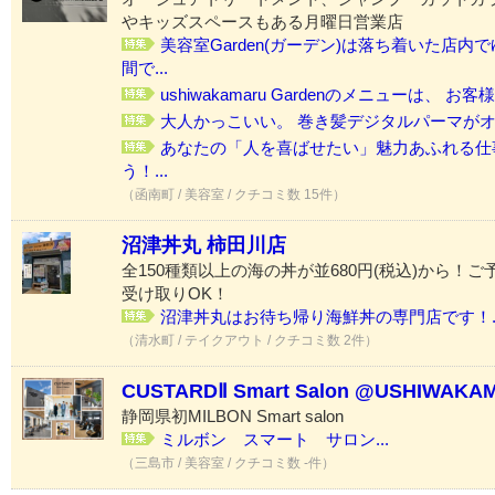
やキッズスペースもある月曜日営業店
美容室Garden(ガーデン)は落ち着いた店
間で...
ushiwakamaru Gardenのメニューは、 お客様に 
大人かっこいい。 巻き髪デジタルパーマがオ
あなたの「人を喜ばせたい」魅力あふれる仕
う！...
（函南町 / 美容室 / クチコミ数 15件）
沼津丼丸 柿田川店
全150種類以上の海の丼が並680円(税込)から！
受け取りOK！
沼津丼丸はお待ち帰り海鮮丼の専門店です！..
（清水町 / テイクアウト / クチコミ数 2件）
CUSTARDⅡ Smart Salon @USHIWAKA
静岡県初MILBON Smart salon
ミルボン スマート サロン...
（三島市 / 美容室 / クチコミ数 -件）