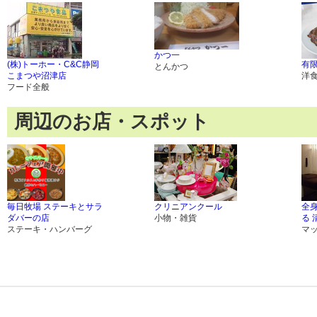
かつ一
(株)トーホー・C&C静岡
有限
とんかつ
こまつや沼津店
洋
フード全般
周辺のお店・スポット
毎日牧場 ステーキとサラ
クリニアンクール
全
ダバーの店
小物・雑貨
る 
ステーキ・ハンバーグ
マ