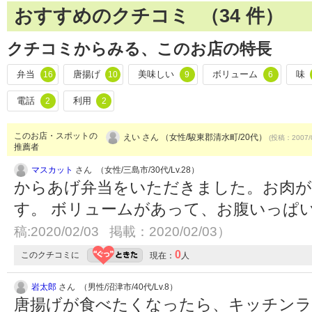
おすすめのクチコミ （
34
件）
クチコミからみる、このお店の特長
弁当
唐揚げ
美味しい
ボリューム
味
16
10
9
6
電話
利用
2
2
このお店・スポットの
えい さん （女性/駿東郡清水町/20代）
(投稿：2007/
推薦者
マスカット
さん （女性/三島市/30代/Lv.28）
からあげ弁当をいただきました。お肉が
す。 ボリュームがあって、お腹いっぱ
稿:2020/02/03 掲載：2020/02/03）
0
このクチコミに
現在：
人
岩太郎
さん （男性/沼津市/40代/Lv.8）
唐揚げが食べたくなったら、キッチンラ