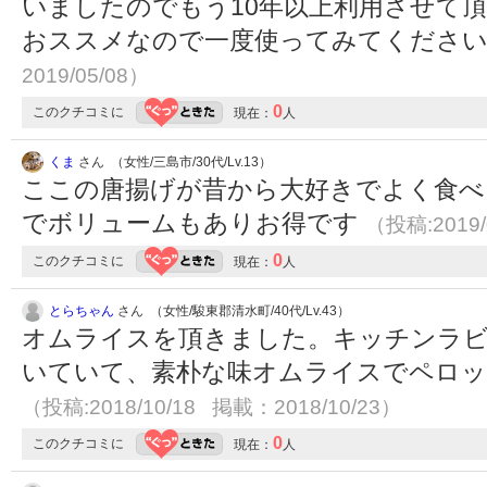
いましたのでもう10年以上利用させて
おススメなので一度使ってみてくださ
2019/05/08）
0
このクチコミに
現在：
人
くま
さん （女性/三島市/30代/Lv.13）
ここの唐揚げが昔から大好きでよく食べ
でボリュームもありお得です
（投稿:2019/
0
このクチコミに
現在：
人
とらちゃん
さん （女性/駿東郡清水町/40代/Lv.43）
オムライスを頂きました。キッチンラビ
いていて、素朴な味オムライスでペロッ
（投稿:2018/10/18 掲載：2018/10/23）
0
このクチコミに
現在：
人