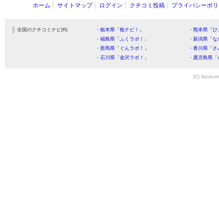
ホーム
サイトマップ
ログイン
クチコミ投稿
プライバシーポリ
全国のクチコミナビ(R)
・栃木県「栃ナビ！」
・熊本県「ひ
・福島県「ふくラボ！」
・新潟県「な
・群馬県「ぐんラボ！」
・香川県「さ
・石川県「金沢ラボ！」
・鹿児島県「
(C) Navicom