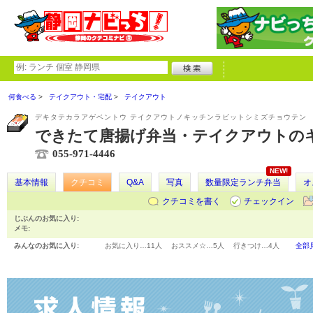
何食べる
テイクアウト・宅配
テイクアウト
デキタテカラアゲベントウ テイクアウトノキッチンラビットシミズチョウテン
できたて唐揚げ弁当・テイクアウトの
055-971-4446
NEW!
基本情報
クチコミ
Q&A
写真
数量限定ランチ弁当
オ
クチコミを書く
チェックイン
じぶんのお気に入り:
メモ:
みんなのお気に入り:
お気に入り…
11人
おススメ☆…
5人
行きつけ…
4人
全部