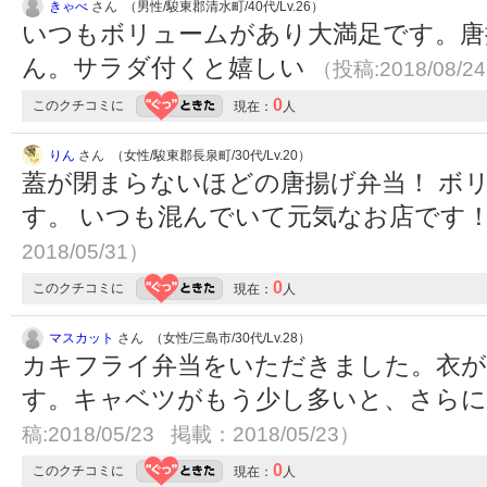
きゃべ
さん （男性/駿東郡清水町/40代/Lv.26）
いつもボリュームがあり大満足です。唐
ん。サラダ付くと嬉しい
（投稿:2018/08/2
0
このクチコミに
現在：
人
りん
さん （女性/駿東郡長泉町/30代/Lv.20）
蓋が閉まらないほどの唐揚げ弁当！ ボ
す。 いつも混んでいて元気なお店です
2018/05/31）
0
このクチコミに
現在：
人
マスカット
さん （女性/三島市/30代/Lv.28）
カキフライ弁当をいただきました。衣
す。キャベツがもう少し多いと、さら
稿:2018/05/23 掲載：2018/05/23）
0
このクチコミに
現在：
人