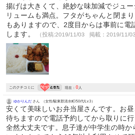
揚げは大きくて、絶妙な味加減でジュー
リュームも満点。フタがちゃんと閉まり
もありますので、2度目からは事前に電
します。
（投稿:2019/11/03 掲載：2019/11/0
0
このクチコミに
現在：
人
ゆかりんだ
さん （女性/駿東郡清水町/50代/Lv.3）
安くて美味しいお弁当屋さんです。お昼
待ちますので電話予約してから取りに行
全然大丈夫です。息子達が中学生の時か