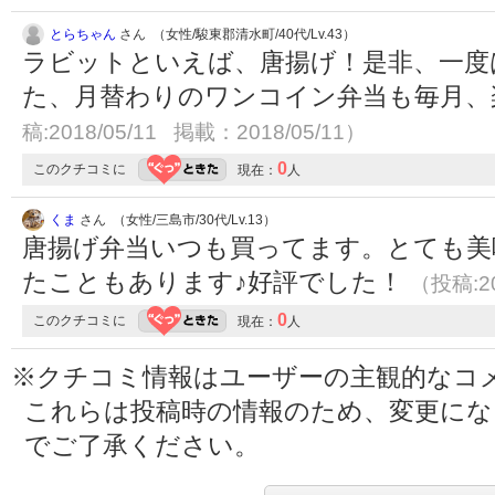
とらちゃん
さん （女性/駿東郡清水町/40代/Lv.43）
ラビットといえば、唐揚げ！是非、一度
た、月替わりのワンコイン弁当も毎月
稿:2018/05/11 掲載：2018/05/11）
0
このクチコミに
現在：
人
くま
さん （女性/三島市/30代/Lv.13）
唐揚げ弁当いつも買ってます。とても美
たこともあります♪好評でした！
（投稿:20
0
このクチコミに
現在：
人
※クチコミ情報はユーザーの主観的なコ
これらは投稿時の情報のため、変更に
でご了承ください。