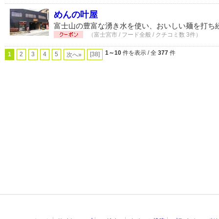
めんの叶屋
富士山の豊富な湧き水を使い、おいしい麺を打ち
（富士宮市 / フード全般 / クチコミ数 3件）
1～10
件を表示 / 全
377
件
1
2
3
4
5
[38]
次へ»