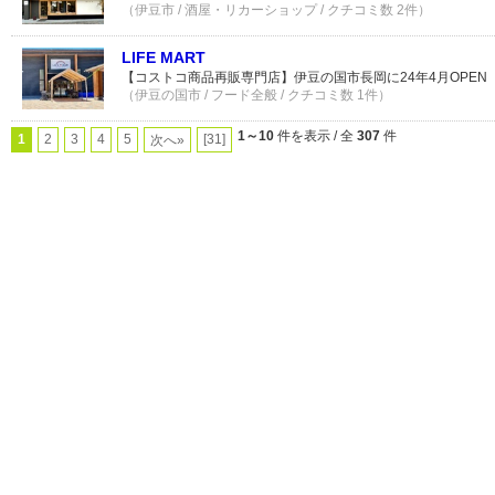
（伊豆市 / 酒屋・リカーショップ / クチコミ数 2件）
LIFE MART
【コストコ商品再販専門店】伊豆の国市長岡に24年4月OPEN
（伊豆の国市 / フード全般 / クチコミ数 1件）
1～10
件を表示 / 全
307
件
1
2
3
4
5
[31]
次へ»