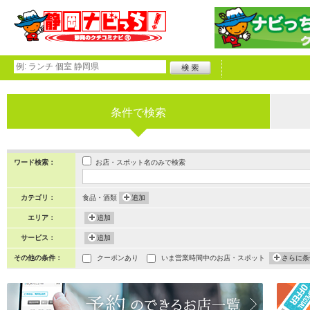
条件で検索
お店・スポット名のみで検索
ワード検索：
カテゴリ：
食品・酒類
追加
エリア：
追加
サービス：
追加
その他の条件：
クーポンあり
いま営業時間中のお店・スポット
さらに条