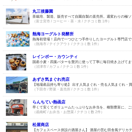
丸三後藤園
茶栽培、製造、販売すべて自園自製の直売所。週変わりの極ソ
（富士宮市 / コーヒー・茶・水 / クチコミ数 1件）
熱海ヨーグルト発酵所
熱海初登場！店内で一つひとつ手作りしたヨーグルト専門店で
（熱海市 / テイクアウト / クチコミ数 1件）
レインボー・カウンティ
国産小麦・四葉バターを贅沢に使って丁寧に毎日焼き上げてま
（沼津市 / カフェ / クチコミ数 1件）
あずさ気まぐれ売店
【地場産品持ち寄り処】 出す人気まぐれ・売る人気まぐれ・
（下田市 / 野菜・直売所 / クチコミ数 1件）
らんちてい熱函店
早くて安くてボリュームたっぷりなお弁当を、種類豊富に、ご
（函南町 / お弁当・お惣菜 / クチコミ数 2件）
松屋商店
【カフェスペース併設の酒屋さん】 酒屋の営む田舎風デリカ