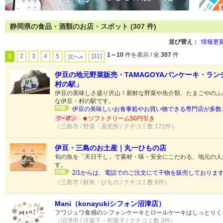
静岡県の食品・酒類のお店・スポット (307 件)
並び替え：
情報更
1～10
件を表示 / 全
307
件
1
2
3
4
5
[31]
次へ»
伊豆の地元野菜販売・TAMAGOYAパンケーキ・ラ
村の駅」
伊豆の美味しさ盛り沢山！新鮮な野菜や魚介類、たまごやのふ
な伊豆・村の駅です。
伊豆の美味しいお食事処やお買い物できる専門店が多数ござ
★ソフトクリーム50円引き
（三島市 / 野菜・直売所 / クチコミ数 172件）
伊豆・三島のお土産｜丸一ひもの店
旬の魚を「天日干し」で素材・味・安全にこだわる、地元の人
す。
2/1からは、電話でのご注文にて干物を販売しております。
（三島市 / 鮮魚・ひもの / クチコミ数 6件）
Mani（konayukiシフォン沼津店）
フワジュワ食感のシフォンケーキとロールケーキはしっとりく
（沼津市 / 洋菓子・和菓子 / クチコミ数 3件）