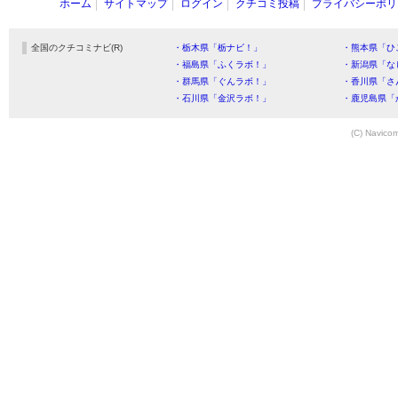
ホーム
サイトマップ
ログイン
クチコミ投稿
プライバシーポリ
全国のクチコミナビ(R)
・栃木県「栃ナビ！」
・熊本県「ひ
・福島県「ふくラボ！」
・新潟県「な
・群馬県「ぐんラボ！」
・香川県「さ
・石川県「金沢ラボ！」
・鹿児島県「
(C) Navicom