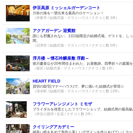
伊豆高原 ミッシェルガーデンコート
川奈の海を一望出来る最高のロケーション！
（伊東市 / 結婚式場・ゲストハウス / クチコミ数 3件）
アクアガーデン 迎賓館
誰にも邪魔されない、1日2組限定の結婚式場。ゲストを、し
間。
（沼津市 / 結婚式場・ゲストハウス / クチコミ数 5件）
浮月楼 ～懐石吟醸座敷 浮殿～
徳川慶喜公が20年間住まわれた、お屋敷跡。四季折々の庭園
（葵区 / 結婚式場・ゲストハウス / クチコミ数 1件）
HEART FIELD
貸切の邸宅(マナーハウス)で、夢に描いた結婚式が実現☆
（清水町 / 結婚式場・ゲストハウス / クチコミ数 13件）
フラワーアレンジメント ミモザ
ブライダルを得意としたフラワーショップ。結婚式用の最高級
（伊豆の国市 / 生花 / クチコミ数 2件）
クイリングアカデミー
細長い紙を丸めて形作り美しいデザインを作りあげていくヨー