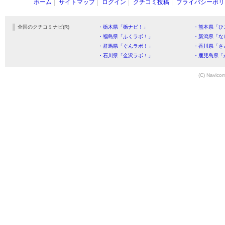
ホーム
サイトマップ
ログイン
クチコミ投稿
プライバシーポリ
全国のクチコミナビ(R)
・栃木県「栃ナビ！」
・熊本県「ひ
・福島県「ふくラボ！」
・新潟県「な
・群馬県「ぐんラボ！」
・香川県「さ
・石川県「金沢ラボ！」
・鹿児島県「
(C) Navicom