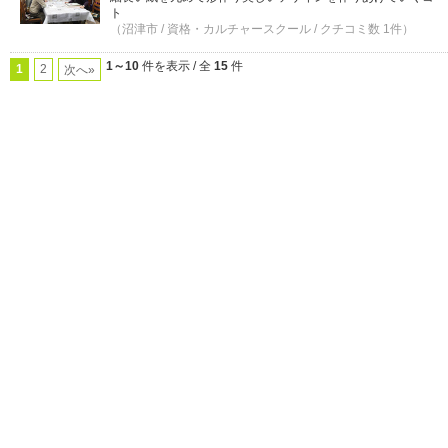
ト
（沼津市 / 資格・カルチャースクール / クチコミ数 1件）
1～10
件を表示 / 全
15
件
1
2
次へ»