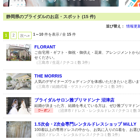
静岡県のブライダルのお店・スポット (15 件)
並び替え：
情報更
1～10
件を表示 / 全
15
件
1
2
次へ»
FLORANT
ご自宅用・ギフト・御祝・御供え・花束、アレンジメントから
せください。
（三島市 / 生花 / クチコミ数 3件）
THE MORRIS
人気のデザイナーズウェディングを体感いただきたいと思いま
（三島市 / 結婚式場・ゲストハウス / クチコミ数 3件）
ブライダルサロン雅プリマドンナ 沼津店
結婚が決まった方、結婚を考えている方は、ぜひ雅プリマドン
（沼津市 / ドレス・レンタルドレス / クチコミ数 
1.5次会・2次会専門レンタルドレスショップ MiLLY
100着以上の専用ドレスの中から、お気に入りの1着を、お選
（葵区 / ドレス・レンタルドレス / クチコミ数 1件）