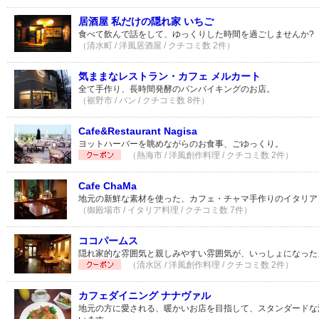
居酒屋 私だけの隠れ家 いちご
食べて飲んで話をして、ゆっくりした時間を過ごしませんか?
（清水町 / 洋風居酒屋 / クチコミ数 2件）
気ままなレストラン・カフェ メルカート
全て手作り、長時間発酵のパンバイキングのお店。
（裾野市 / パン / クチコミ数 8件）
Cafe&Restaurant Nagisa
ヨットハーバーを眺めながらのお食事、ごゆっくり。
（熱海市 / 洋風創作料理 / クチコミ数 2件）
Cafe ChaMa
地元の新鮮な素材を使った、カフェ・チャマ手作りのイタリア
（御殿場市 / イタリア料理 / クチコミ数 7件）
ココパームス
隠れ家的な雰囲気と親しみやすい雰囲気が、いっしょになった
（清水区 / 洋風創作料理 / クチコミ数 2件）
カフェダイニング ナナヴァル
地元の方に愛される、暖かいお店を目指して、スタンダードな