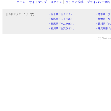
ホーム
サイトマップ
ログイン
クチコミ投稿
プライバシーポリ
全国のクチコミナビ(R)
・栃木県「栃ナビ！」
・熊本県「ひ
・福島県「ふくラボ！」
・新潟県「な
・群馬県「ぐんラボ！」
・香川県「さ
・石川県「金沢ラボ！」
・鹿児島県「
(C) Navicom