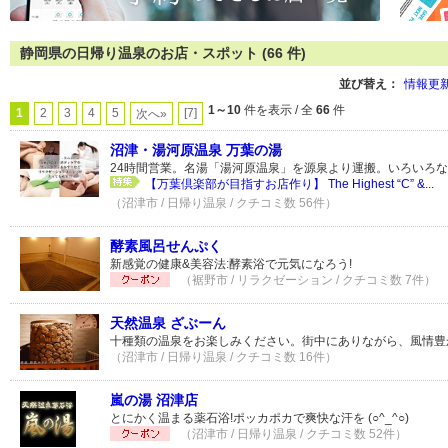
静岡県の日帰り温泉のお店・スポット (66 件)
並び替え：
情報更
1～10
件を表示 / 全
66
件
1
2
3
4
5
[7]
次へ»
沼津・湯河原温泉 万葉の湯
24時間営業。名湯「湯河原温泉」を源泉より運搬。いろいろ
【万葉倶楽部が目指すお店作り】 The Highest “C” &...
（沼津市 / 日帰り温泉 / クチコミ数 56件）
酵素風呂せんぷく
新感覚の健康&美容法:酵素浴で元気になろう!
（裾野市 / リラクゼーション / クチコミ数 7件）
天然温泉 ざぶーん
十種類の温泉をお楽しみください。街中にありながら、風情豊
（沼津市 / 日帰り温泉 / クチコミ数 16件）
嵐の湯 沼津店
とにかく温まる薬石浴!ポッカポカで爽快な汗を (○^_^○)
（沼津市 / 日帰り温泉 / クチコミ数 52件）