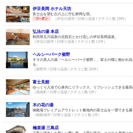
伊豆長岡 ホテル天坊
富士山を望む丘の上に佇む静岡な宿。
（伊豆の国市 / 日帰り温泉 / クチコミ数 19件）
弘法の湯 本店
秋田県玉川温泉の北投石とかけ流しの伊豆長岡温泉。
（伊豆の国市 / 日帰り温泉 / クチコミ数 12件）
ヘルシーパーク裾野
すその美人の湯「ヘルシーパーク裾野」、富士の懐に抱かれ自
を。
（裾野市 / 日帰り温泉 / クチコミ数 20件）
富士見館
ゆっくり入浴で心身共にリラックス、リフレッシュできる最高
（函南町 / 日帰り温泉 / クチコミ数 1件）
木の花の湯
御殿場プレミアムアウトレット敷地内の富士山を一望できる露
（御殿場市 / 日帰り温泉 / クチコミ数 1件）
極楽湯 三島店