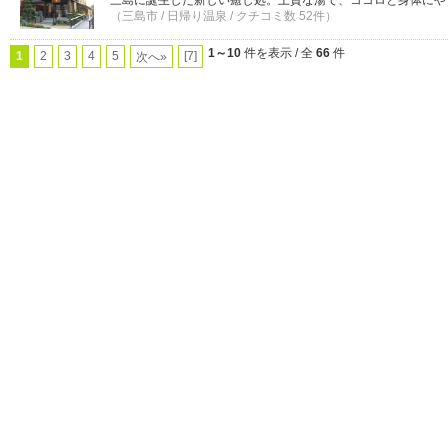
三島に誕生した新しい癒し処。上質な湯で、ココロと身体にや
（三島市 / 日帰り温泉 / クチコミ数 52件）
1～10
件を表示 / 全
66
件
1
2
3
4
5
[7]
次へ»