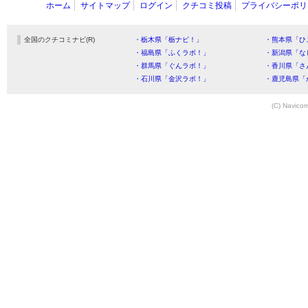
ホーム
サイトマップ
ログイン
クチコミ投稿
プライバシーポリ
全国のクチコミナビ(R)
・栃木県「栃ナビ！」
・熊本県「ひ
・福島県「ふくラボ！」
・新潟県「な
・群馬県「ぐんラボ！」
・香川県「さ
・石川県「金沢ラボ！」
・鹿児島県「
(C) Navicom