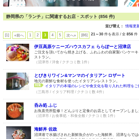
静岡県の「ランチ」に関連するお店・スポット (856 件)
並び替え：
情報更
21～30
件を表示 / 全
856
件
[1]
1
2
3
4
5
[86]
«前へ
次へ»
伊豆高原ケニーズハウスカフェ ららぽーと沼津店
ご注文を頂いてから焼き上げる、ふわふわの自家製パンケーキ
ストラン。
（沼津市 / 洋食 / クチコミ数 1件）
とびきりワイン&マンマのイタリアン ロザート
地元の新鮮な食材を使ったイタリアンレストラン。
イタリアの本場のレシピや食文化を取り入れた料理をご提
（三島市 / イタリア料理 / クチコミ数 4件）
呑み処 ふじ
お魚直売所監修！どんぶりと定食のお店としてオープンしまし
（沼津市 / お食事処・和食全般 / クチコミ数 1件）
海鮮丼 佐政
沼津港で水揚げされた新鮮魚介がのった海鮮丼、沼津ならでは