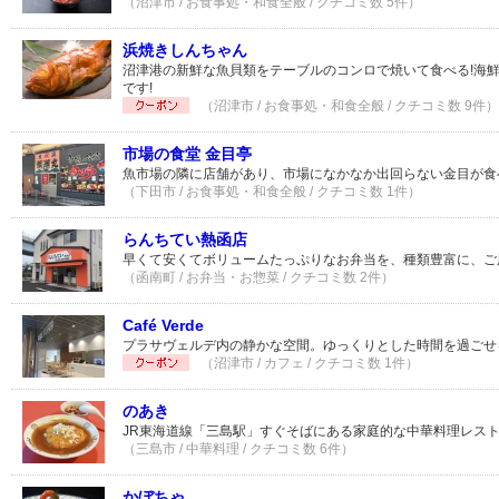
（沼津市 / お食事処・和食全般 / クチコミ数 5件）
浜焼きしんちゃん
沼津港の新鮮な魚貝類をテーブルのコンロで焼いて食べる!海
です!
（沼津市 / お食事処・和食全般 / クチコミ数 9件）
市場の食堂 金目亭
魚市場の隣に店舗があり、市場になかなか出回らない金目が食
（下田市 / お食事処・和食全般 / クチコミ数 1件）
らんちてい熱函店
早くて安くてボリュームたっぷりなお弁当を、種類豊富に、ご
（函南町 / お弁当・お惣菜 / クチコミ数 2件）
Café Verde
プラサヴェルデ内の静かな空間。ゆっくりとした時間を過ごせ
（沼津市 / カフェ / クチコミ数 1件）
のあき
JR東海道線「三島駅」すぐそばにある家庭的な中華料理レス
（三島市 / 中華料理 / クチコミ数 6件）
かぼちゃ