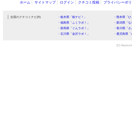
ホーム
サイトマップ
ログイン
クチコミ投稿
プライバシーポリ
全国のクチコミナビ(R)
・栃木県「栃ナビ！」
・熊本県「ひ
・福島県「ふくラボ！」
・新潟県「な
・群馬県「ぐんラボ！」
・香川県「さ
・石川県「金沢ラボ！」
・鹿児島県「
(C) Navicom