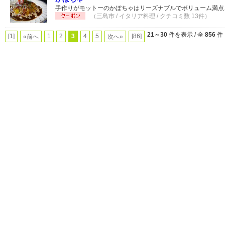
手作りがモットーのかぼちゃはリーズナブルでボリューム満点
（三島市 / イタリア料理 / クチコミ数 13件）
21～30
件を表示 / 全
856
件
[1]
1
2
3
4
5
[86]
«前へ
次へ»