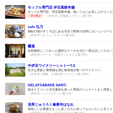
モッフル専門店 伊豆黒餅本舗
モッフル専門店「伊豆黒餅本舗。熱いうちにお召し上がりくだ
（伊豆市 / 甘味処 / クチコミ数 3件）
cafe 弘乃
独鈷の湯のすぐそばにある当店で散策の合間においしいコーヒ
（伊豆市 / カフェ / クチコミ数 6件）
響屋
自然素材にこだわった素朴なケーキをぜひ一度お試しください
（伊豆市 / ケーキ・洋菓子 / クチコミ数 4件）
中伊豆ワイナリーシャトーT.S
壮大な景観と葡萄畑を望む東海地方唯一のワイナリー。
（伊豆市 / 酒蔵・工場見学 / クチコミ数 10件）
GELATO&BAKE SANTi
焼きたてパンと伊豆素材を使った季節のジェラートをご用意し
（伊豆市 / パン / クチコミ数 1件）
浅草じゅうろく修善寺はなれ
美味しいお蕎麦をもっと多くの人に知ってもらいたいと言うコ