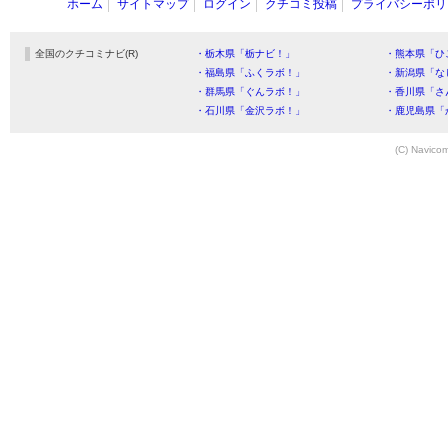
ホーム
サイトマップ
ログイン
クチコミ投稿
プライバシーポリ
全国のクチコミナビ(R)
・栃木県「栃ナビ！」
・熊本県「ひ
・福島県「ふくラボ！」
・新潟県「な
・群馬県「ぐんラボ！」
・香川県「さ
・石川県「金沢ラボ！」
・鹿児島県「
(C) Navicom