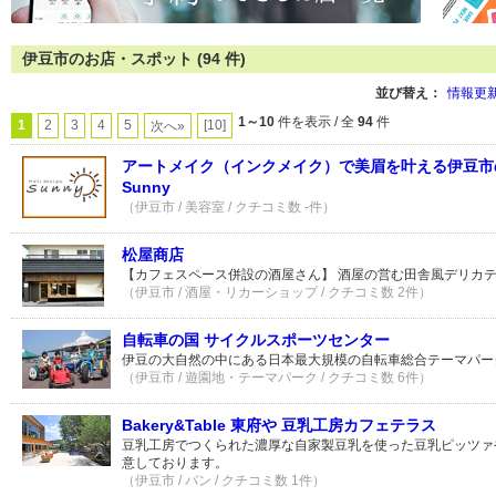
伊豆市のお店・スポット (94 件)
並び替え：
情報更
1～10
件を表示 / 全
94
件
1
2
3
4
5
[10]
次へ»
アートメイク（インクメイク）で美眉を叶える伊豆市の美容
Sunny
（伊豆市 / 美容室 / クチコミ数 -件）
松屋商店
【カフェスペース併設の酒屋さん】 酒屋の営む田舎風デリカ
（伊豆市 / 酒屋・リカーショップ / クチコミ数 2件）
自転車の国 サイクルスポーツセンター
伊豆の大自然の中にある日本最大規模の自転車総合テーマパー
（伊豆市 / 遊園地・テーマパーク / クチコミ数 6件）
Bakery&Table 東府や 豆乳工房カフェテラス
豆乳工房でつくられた濃厚な自家製豆乳を使った豆乳ピッツァ
意しております。
（伊豆市 / パン / クチコミ数 1件）