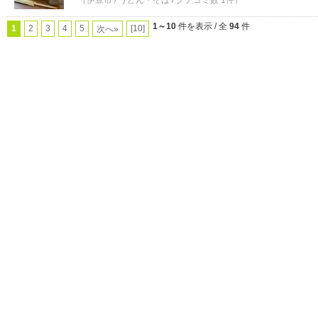
（伊豆市 / うどん・そば / クチコミ数 1件）
1～10
件を表示 / 全
94
件
1
2
3
4
5
[10]
次へ»