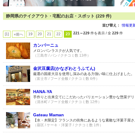
静岡県のテイクアウト・宅配のお店・スポット (229 件)
並び替え：
情報更
221～229
件を表示 / 全
229
件
[1]
19
20
21
22
23
«前へ
カンパーニュ
メロンパンラスクが人気です。
（三島市 / パン / クチコミ数 13件）
金沢豆腐店(かなざわとうふてん)
厳選の国産大豆を使用し深みのある力強い味に仕上げました。
（富士市 / フード全般 / クチコミ数 6件）
HANA-YA
手作りと出来立てにこだわったバリエーション豊かな惣菜デリ
（清水町 / フード全般 / クチコミ数 12件）
Gateau Maman
【水・木限定】フランスの街角にあるような素敵な洋菓子屋さ
（葵区 / ケーキ・洋菓子 / クチコミ数 1件）