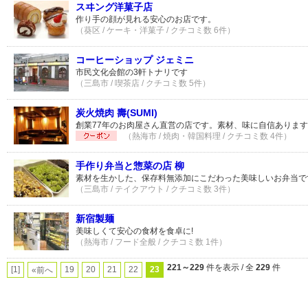
スヰング洋菓子店
作り手の顔が見れる安心のお店です。
（葵区 / ケーキ・洋菓子 / クチコミ数 6件）
コーヒーショップ ジェミニ
市民文化会館の3軒トナリです
（三島市 / 喫茶店 / クチコミ数 5件）
炭火焼肉 壽(SUMI)
創業77年のお肉屋さん直営の店です。素材、味に自信ありま
（熱海市 / 焼肉・韓国料理 / クチコミ数 4件）
手作り弁当と惣菜の店 柳
素材を生かした、保存料無添加にこだわった美味しいお弁当で
（三島市 / テイクアウト / クチコミ数 3件）
新宿製麺
美味しくて安心の食材を食卓に!
（熱海市 / フード全般 / クチコミ数 1件）
221～229
件を表示 / 全
229
件
[1]
19
20
21
22
23
«前へ