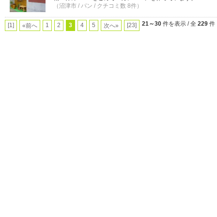
（沼津市 / パン / クチコミ数 8件）
21～30
件を表示 / 全
229
件
[1]
1
2
3
4
5
[23]
«前へ
次へ»