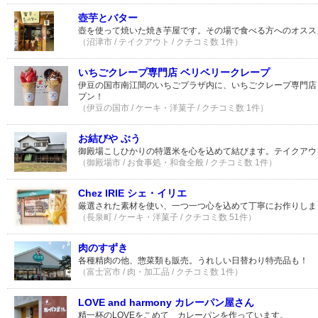
壺芋とバター
壺を使って焼いた焼き芋屋です。その場で食べる方へのオスス
（沼津市 / テイクアウト / クチコミ数 1件）
いちごクレープ専門店 ベリベリークレープ
伊豆の国市南江間のいちごプラザ内に、いちごクレープ専門店
プン！
（伊豆の国市 / ケーキ・洋菓子 / クチコミ数 1件）
お結びや ぶう
御殿場こしひかりの特選米を心を込めて結びます。テイクアウ
（御殿場市 / お食事処・和食全般 / クチコミ数 1件）
Chez IRIE シェ・イリエ
厳選された素材を使い、一つ一つ心を込めて丁寧にお作りしま
（長泉町 / ケーキ・洋菓子 / クチコミ数 51件）
肉のすずき
各種精肉の他、惣菜類も販売。うれしい日替わり特売品も！
（富士宮市 / 肉・加工品 / クチコミ数 1件）
LOVE and harmony カレーパン屋さん
精一杯のLOVEをこめて カレーパンを作っています。