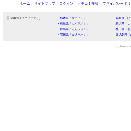
ホーム
サイトマップ
ログイン
クチコミ投稿
プライバシーポリ
全国のクチコミナビ(R)
・栃木県「栃ナビ！」
・熊本県「ひ
・福島県「ふくラボ！」
・新潟県「な
・群馬県「ぐんラボ！」
・香川県「さ
・石川県「金沢ラボ！」
・鹿児島県「
(C) Navicom