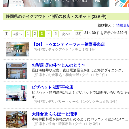
静岡県のテイクアウト・宅配のお店・スポット (229 件)
並び替え：
情報更
21～30
件を表示 / 全
229
件
[1]
1
2
3
4
5
[23]
«前へ
次へ»
【24】トゥエンティーフォー裾野長泉店
（裾野市 / テイクアウト / クチコミ数 1件）
旬彩房 尽の斗〜じんのとう〜
昼は海鮮丼や定食、夜は居酒屋色を加えた海鮮ダイニング。
（沼津市 / お食事処・和食全般 / クチコミ数 1件）
ピザハット 裾野平松店
ピザハット静岡県内1号店！ピザハットでは随時いろいろなキ
す。
（裾野市 / デリバリー・ケータリング / クチコミ数 1件）
大韓食堂 ららぽーと沼津
本格韓国料理を気軽に楽しめるようにバラエティ豊かなメニュ
（沼津市 / 焼肉・韓国料理 / クチコミ数 3件）