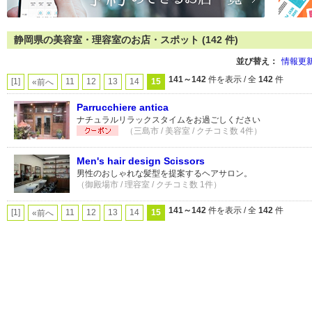
静岡県の美容室・理容室のお店・スポット (142 件)
並び替え：
情報更
141～142
件を表示 / 全
142
件
[1]
11
12
13
14
15
«前へ
Parrucchiere antica
ナチュラルリラックスタイムをお過ごしください
（三島市 / 美容室 / クチコミ数 4件）
Men's hair design Scissors
男性のおしゃれな髪型を提案するヘアサロン。
（御殿場市 / 理容室 / クチコミ数 1件）
141～142
件を表示 / 全
142
件
[1]
11
12
13
14
15
«前へ