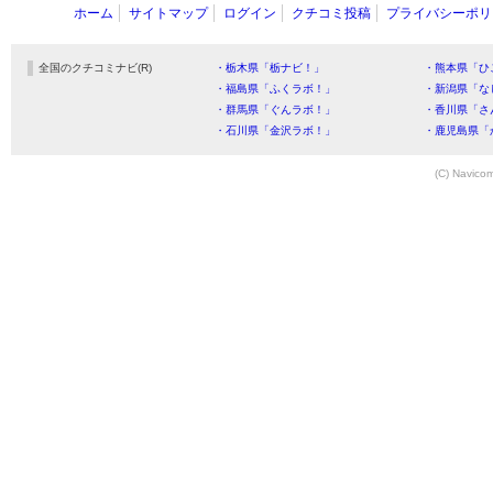
ホーム
サイトマップ
ログイン
クチコミ投稿
プライバシーポリ
全国のクチコミナビ(R)
・栃木県「栃ナビ！」
・熊本県「ひ
・福島県「ふくラボ！」
・新潟県「な
・群馬県「ぐんラボ！」
・香川県「さ
・石川県「金沢ラボ！」
・鹿児島県「
(C) Navicom