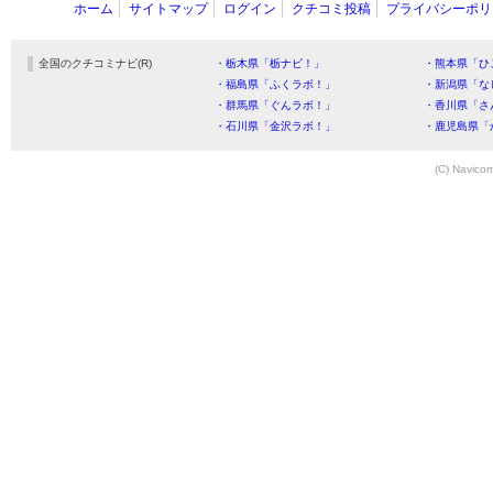
ホーム
サイトマップ
ログイン
クチコミ投稿
プライバシーポリ
全国のクチコミナビ(R)
・栃木県「栃ナビ！」
・熊本県「ひ
・福島県「ふくラボ！」
・新潟県「な
・群馬県「ぐんラボ！」
・香川県「さ
・石川県「金沢ラボ！」
・鹿児島県「
(C) Navicom