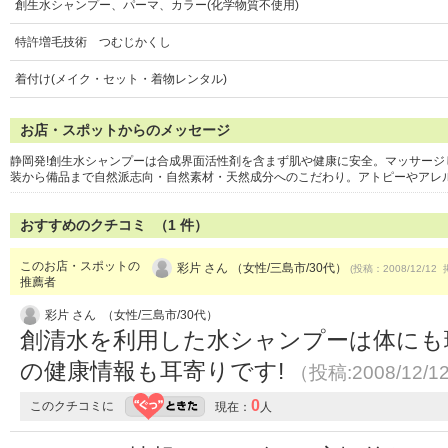
創生水シャンプー、パーマ、カラー(化学物質不使用)
特許増毛技術 つむじかくし
着付け(メイク・セット・着物レンタル)
お店・スポットからのメッセージ
静岡発!創生水シャンプーは合成界面活性剤を含まず肌や健康に安全。マッサー
装から備品まで自然派志向・自然素材・天然成分へのこだわり。アトピーやアレ
おすすめのクチコミ （
1
件）
このお店・スポットの
彩片 さん （女性/三島市/30代）
(投稿：2008/12/12 
推薦者
彩片 さん （女性/三島市/30代）
創清水を利用した水シャンプーは体にも
の健康情報も耳寄りです!
（投稿:2008/12/1
0
このクチコミに
現在：
人