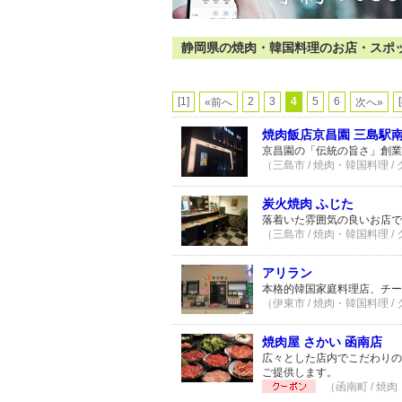
静岡県の焼肉・韓国料理のお店・スポット 
[1]
2
3
4
5
6
«前へ
次へ»
焼肉飯店京昌園 三島駅
京昌園の「伝統の旨さ」創業
（三島市 / 焼肉・韓国料理 /
炭火焼肉 ふじた
落着いた雰囲気の良いお店で
（三島市 / 焼肉・韓国料理 /
アリラン
本格的韓国家庭料理店、チー
（伊東市 / 焼肉・韓国料理 /
焼肉屋 さかい 函南店
広々とした店内でこだわりの
ご提供します。
（函南町 / 焼肉