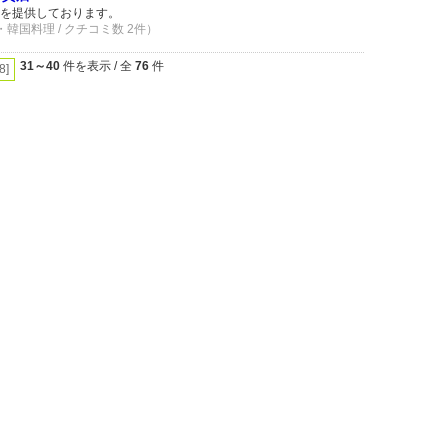
肉を提供しております。
・韓国料理 / クチコミ数 2件）
31～40
件を表示 / 全
76
件
[8]