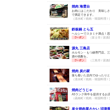
焼肉 海雲台
お肉にはこだわり 美味しさ
で満足できます。
（清水町 / 焼肉・韓国料理 /
鉄板鍋 とら五
ヘルシーでスタミナ満点！思
（富士市 / 居酒
源丸 三島店
ホルモン・もつ鍋専門店。三
酒や焼酎を。
（三島市 / 居酒
焼肉 炭の家
落ち着いた店内でゆったりと
（清水町 / 焼肉・韓国料理 /
焼肉どうじゃ
A5ランク和牛を提供するお
（函南町 / 焼肉・韓国料理 /
炭火焼肉屋さかい 沼津