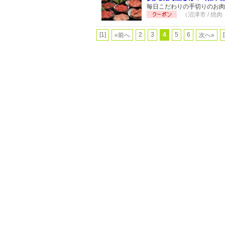
毎日こだわりの手切りのお
（沼津市 / 焼肉
[1]
2
3
4
5
6
«前へ
次へ»