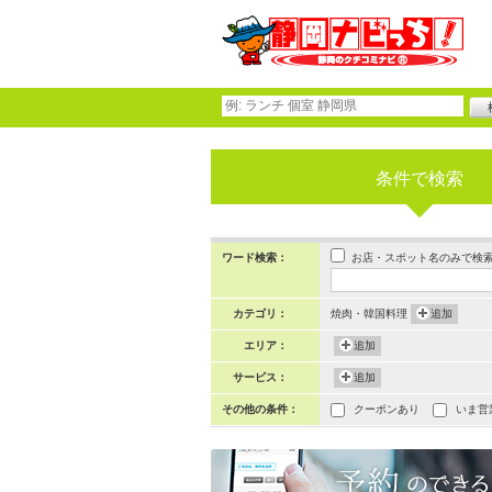
条件で検索
お店・スポット名のみで検
ワード検索：
カテゴリ：
焼肉・韓国料理
追加
エリア：
追加
サービス：
追加
その他の条件：
クーポンあり
いま営