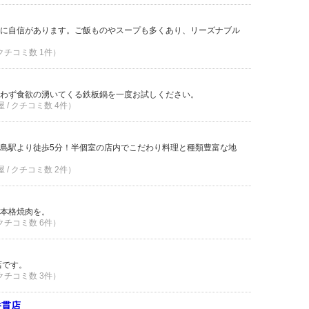
に自信があります。ご飯ものやスープも多くあり、リーズナブル
 クチコミ数 1件）
わず食欲の湧いてくる鉄板鍋を一度お試しください。
屋 / クチコミ数 4件）
島駅より徒歩5分！半個室の店内でこだわり料理と種類豊富な地
屋 / クチコミ数 2件）
本格焼肉を。
 クチコミ数 6件）
店です。
 クチコミ数 3件）
香貫店