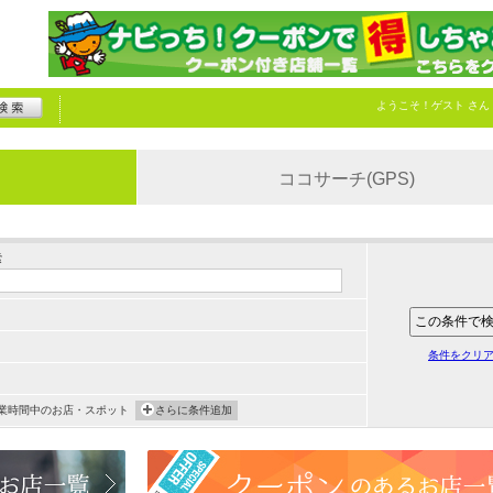
ようこそ！
ゲスト
さん
ココサーチ(GPS)
索
条件をクリ
業時間中のお店・スポット
さらに条件追加