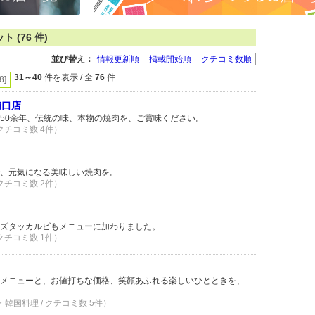
(76 件)
並び替え：
情報更新順
掲載開始順
クチコミ数順
31～40
件を表示 / 全
76
件
[8]
南口店
50余年、伝統の味、本物の焼肉を、ご賞味ください。
 クチコミ数 4件）
、元気になる美味しい焼肉を。
 クチコミ数 2件）
ズタッカルビもメニューに加わりました。
 クチコミ数 1件）
メニューと、お値打ちな価格、笑顔あふれる楽しいひとときを、
・韓国料理 / クチコミ数 5件）