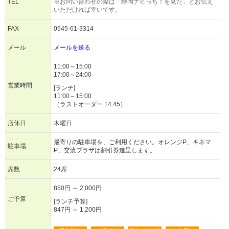
TEL
※お問い合わせの際は「静岡ナビっち！を見た」とお伝え
いただければ幸いです。
FAX
0545-61-3314
メール
メールを送る
11:00～15:00
17:00～24:00
営業時間
[ランチ]
11:00～15:00
（ラストオーダー 14:45）
店休日
木曜日
最寄りの駐車場を、ご利用ください。オレンジP、キネマ
駐車場
P、交流プラザは割引券進呈します。
席数
24席
850円 ～ 2,000円
ご予算
[ランチ予算]
847円 ～ 1,200円