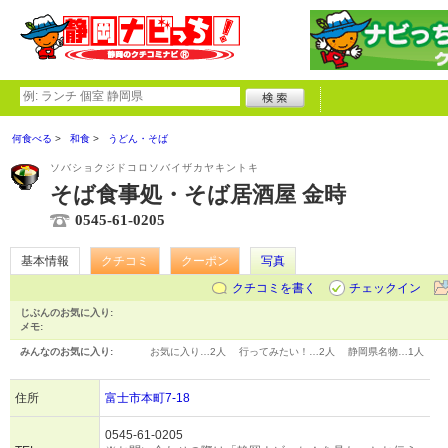
何食べる
和食
うどん・そば
ソバショクジドコロソバイザカヤキントキ
そば食事処・そば居酒屋 金時
0545-61-0205
基本情報
クチコミ
クーポン
写真
クチコミを書く
チェックイン
じぶんのお気に入り:
メモ:
みんなのお気に入り:
お気に入り…
2人
行ってみたい！…
2人
静岡県名物…
1人
住所
富士市本町7-18
0545-61-0205