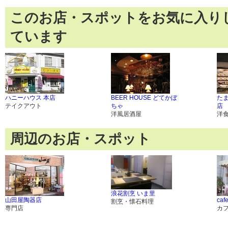
このお店・スポットをお気に入り
ています
ハニーハウス 本店
BEER HOUSE どてかぼ
た
テイクアウト
ちゃ
店
洋風居酒屋
洋
周辺のお店・スポット
浪花割烹 いま里
山田屋陶器店
cafe
割烹・懐石料理
専門店
カ