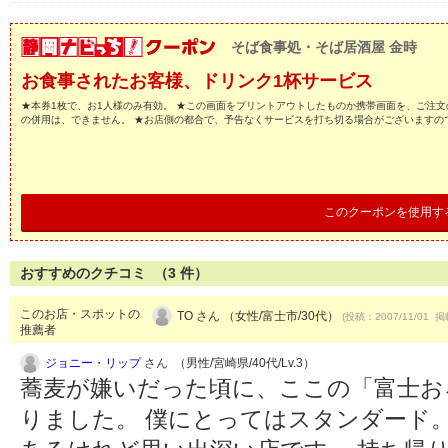
そば食事処・そば居酒屋 金時
お食事されたお客様、ドリンク1杯サービス
★本券1枚で、お1人様のみ有効。 ★この画面をプリントアウトしたものか携帯画面を、ご注文
の併用は、できません。 ★お店側の都合で、予告なくサービスを打ち切る場合がございますの
このクーポンを使用す
おすすめのクチコミ （
3
件）
このお店・スポットの
TO さん （女性/富士市/30代）
(投稿：2007/11/01 掲載
推薦者
ジョニー・リップ
さん （男性/宮崎県/40代/Lv.3）
蕎麦が嫌いだった頃に、ここの「富士お
りました。 僕にとってはスタンダード