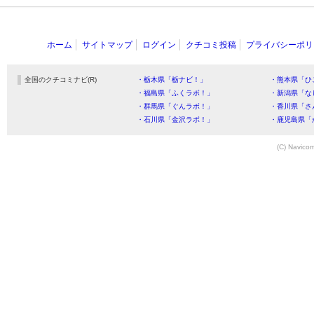
ホーム
サイトマップ
ログイン
クチコミ投稿
プライバシーポリ
全国のクチコミナビ(R)
・栃木県「栃ナビ！」
・熊本県「ひ
・福島県「ふくラボ！」
・新潟県「な
・群馬県「ぐんラボ！」
・香川県「さ
・石川県「金沢ラボ！」
・鹿児島県「
(C) Navicom