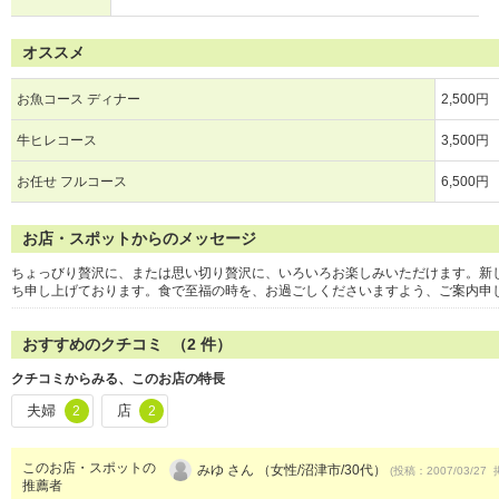
オススメ
お魚コース ディナー
2,500円
牛ヒレコース
3,500円
お任せ フルコース
6,500円
お店・スポットからのメッセージ
ちょっびり贅沢に、または思い切り贅沢に、いろいろお楽しみいただけます。新
ち申し上げております。食で至福の時を、お過ごしくださいますよう、ご案内申
おすすめのクチコミ （
2
件）
クチコミからみる、このお店の特長
夫婦
店
2
2
このお店・スポットの
みゆ さん （女性/沼津市/30代）
(投稿：2007/03/27 
推薦者