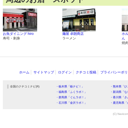
お魚ダイニング hiro
麺屋 卓朗商店
ホ
寿司・刺身
ラーメン
ん
焼
ホーム
サイトマップ
ログイン
クチコミ投稿
プライバシーポリ
全国のクチコミナビ(R)
・栃木県「栃ナビ！」
・熊本県「ひ
・福島県「ふくラボ！」
・新潟県「な
・群馬県「ぐんラボ！」
・香川県「さ
・石川県「金沢ラボ！」
・鹿児島県「
(C) Navicom