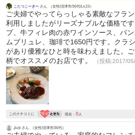
こたつこーぎー
さん （女性/沼津市/30代/Lv.23）
ご夫婦でやってらっしゃる素敵なフラン
利用しましたがリーズナブルな価格です
プ、牛フィレ肉の赤ワインソース、パン
ムブリュレ、珈琲で1650円です。クラ
があり優雅なひと時を味わえました。ご
柄でオススメのお店です。
（投稿:2017/05
0
このクチコミに
現在：
人
みゆ さん （女性/沼津市/30代）