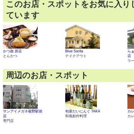
このお店・スポットをお気に入り
ています
かつ政 原店
Blue Santa
らぁ
とんかつ
テイクアウト
店
ラ
周辺のお店・スポット
サンアイメガネ裾野駅前
旬菜だいにんぐ TAKA
カレ
店
和風創作料理
カ
専門店