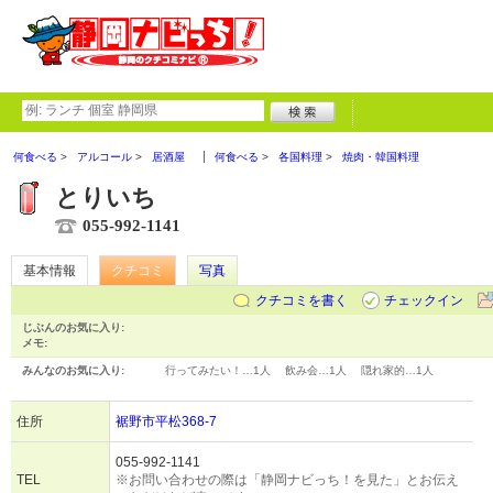
何食べる
アルコール
居酒屋
何食べる
各国料理
焼肉・韓国料理
とりいち
055-992-1141
基本情報
クチコミ
写真
クチコミを書く
チェックイン
じぶんのお気に入り:
メモ:
みんなのお気に入り:
行ってみたい！…
1人
飲み会…
1人
隠れ家的…
1人
住所
裾野市平松368-7
055-992-1141
TEL
※お問い合わせの際は「静岡ナビっち！を見た」とお伝え