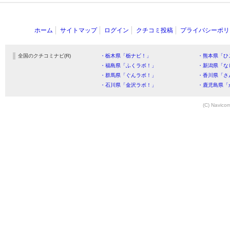
ホーム
サイトマップ
ログイン
クチコミ投稿
プライバシーポリ
全国のクチコミナビ(R)
・栃木県「栃ナビ！」
・熊本県「ひ
・福島県「ふくラボ！」
・新潟県「な
・群馬県「ぐんラボ！」
・香川県「さ
・石川県「金沢ラボ！」
・鹿児島県「
(C) Navicom