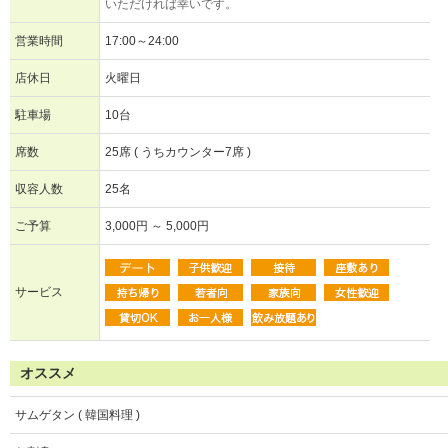
いただければ幸いです。
営業時間
17:00～24:00
店休日
火曜日
駐車場
10台
席数
25席 ( うちカウンター7席 )
収容人数
25名
ご予算
3,000円 ～ 5,000円
サービス
オススメ
サムゲタン ( 韓国料理 )