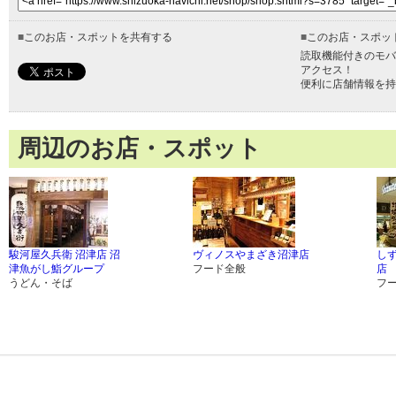
■
このお店・スポットを共有する
■
このお店・スポッ
読取機能付きのモバ
アクセス！
便利に店舗情報を持
周辺のお店・スポット
駿河屋久兵衛 沼津店 沼
ヴィノスやまざき沼津店
し
津魚がし鮨グループ
フード全般
店
うどん・そば
フ