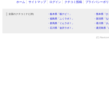
ホーム
サイトマップ
ログイン
クチコミ投稿
プライバシーポリ
全国のクチコミナビ(R)
・栃木県「栃ナビ！」
・熊本県「ひ
・福島県「ふくラボ！」
・新潟県「な
・群馬県「ぐんラボ！」
・香川県「さ
・石川県「金沢ラボ！」
・鹿児島県「
(C) Navicom