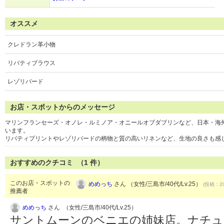
オススメ
クレドラン革小物
リバティブラウス
レゾリバード
お店・スポットからのメッセージ
マリンフランセーズ・オノレ・ルミノア・オニールオブダブリンなど、日本・海
います。
リバティプリントやレゾリバードの柄物と質の高いリネンなど、生地の良さも感
おすすめのクチコミ （
1
件）
このお店・スポットの
めめっち
さん （女性/三島市/40代/Lv.25）
(投稿：20
推薦者
めめっち
さん （女性/三島市/40代/Lv.25）
サントムーンのベニエの姉妹店。ナチュ