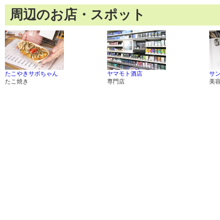
周辺のお店・スポット
たこやきサボちゃん
ヤマモト酒店
サ
たこ焼き
専門店
美