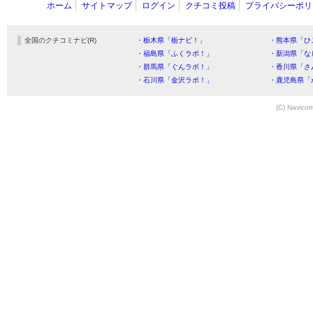
ホーム
サイトマップ
ログイン
クチコミ投稿
プライバシーポリ
全国のクチコミナビ(R)
・栃木県「栃ナビ！」
・熊本県「ひ
・福島県「ふくラボ！」
・新潟県「な
・群馬県「ぐんラボ！」
・香川県「さ
・石川県「金沢ラボ！」
・鹿児島県「
(C) Navicom