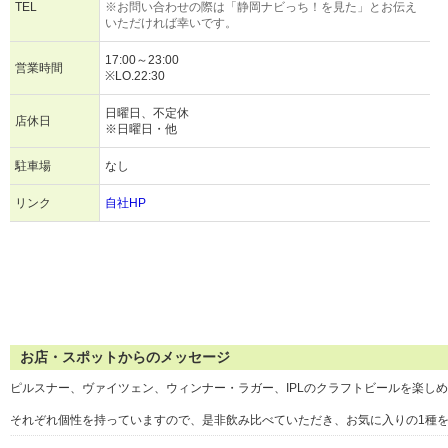
TEL
※お問い合わせの際は「静岡ナビっち！を見た」とお伝え
いただければ幸いです。
17:00～23:00
営業時間
※LO.22:30
日曜日、不定休
店休日
※日曜日・他
駐車場
なし
リンク
自社HP
お店・スポットからのメッセージ
ピルスナー、ヴァイツェン、ウィンナー・ラガー、IPLのクラフトビールを楽し
それぞれ個性を持っていますので、是非飲み比べていただき、お気に入りの1種