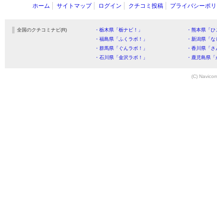
ホーム
サイトマップ
ログイン
クチコミ投稿
プライバシーポリ
全国のクチコミナビ(R)
・栃木県「栃ナビ！」
・熊本県「ひ
・福島県「ふくラボ！」
・新潟県「な
・群馬県「ぐんラボ！」
・香川県「さ
・石川県「金沢ラボ！」
・鹿児島県「
(C) Navicom