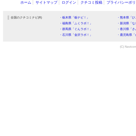
ホーム
サイトマップ
ログイン
クチコミ投稿
プライバシーポリ
全国のクチコミナビ(R)
・栃木県「栃ナビ！」
・熊本県「ひ
・福島県「ふくラボ！」
・新潟県「な
・群馬県「ぐんラボ！」
・香川県「さ
・石川県「金沢ラボ！」
・鹿児島県「
(C) Navicom