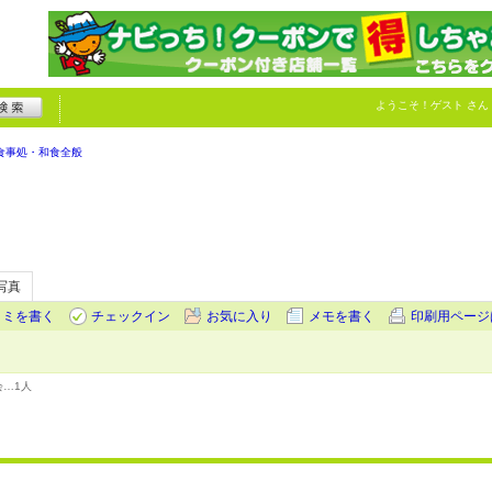
ようこそ！
ゲスト
さん
食事処・和食全般
写真
コミを書く
チェックイン
お気に入り
メモを書く
印刷用ページ
会…
1人