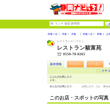
何食べる
洋食
洋食
何食べる
和食
お
レストランスンプエン
レストラン駿富苑
0550-78-0265
基本情報
クチコミ
クーポン
クチ
じぶんのお気に入り:
メモ:
みんなのお気に入り:
お気に入り…
1人
飲み
このお店・スポットの写真