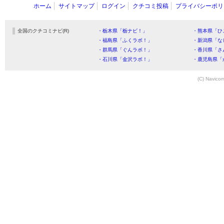
ホーム
サイトマップ
ログイン
クチコミ投稿
プライバシーポリ
全国のクチコミナビ(R)
・栃木県「栃ナビ！」
・熊本県「ひ
・福島県「ふくラボ！」
・新潟県「な
・群馬県「ぐんラボ！」
・香川県「さ
・石川県「金沢ラボ！」
・鹿児島県「
(C) Navicom