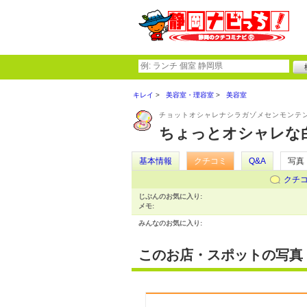
キレイ
美容室・理容室
美容室
チョットオシャレナシラガゾメセンモンテン
ちょっとオシャレな白
基本情報
クチコミ
Q&A
写真
クチ
じぶんのお気に入り:
メモ:
みんなのお気に入り:
このお店・スポットの写真