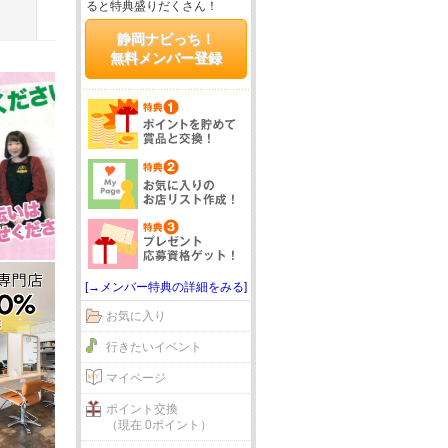
ると特典盛りだくさん！
静岡ナビっち！
無料メンバー登録
[→メンバー特典の詳細をみる]
お気に入り
行きたいイベント
マイページ
ポイント交換
（現在 0ポイント）