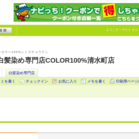
ようこそ！
ゲスト
さん
カラー100%シミズチョウテン
髪染め専門店COLOR100%清水町店
白髪染め専門店
コミを書く
チェックイン
お気に入り
メモを書く
印刷用ページ