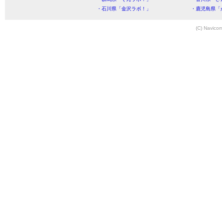
・石川県「金沢ラボ！」
・鹿児島県「
(C) Navicom