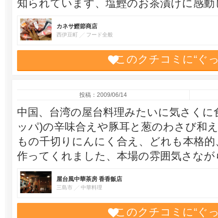
知られています、塩鰹のお茶漬けに感動
カネサ鰹節商店
西伊豆町
フード全般
このクチコミに“ぐ
投稿：2009/06/14
中国、台湾の屋台料理みたいに気さくに
ッパ)の辛味合えや豚耳と葱のわさび和
もの千切りにんにく合え、どれも本格的
作ってくれました、本場の雰囲気さなが
屋台風中華茶房 香香飯店
三島市
中華料理
このクチコミに“ぐ