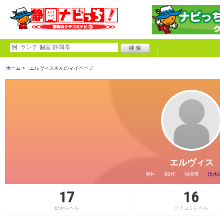
ホーム
エルヴィスさんのマイページ
エルヴィス
男性
60代
沼津市
清水
17
16
総合レベル
クチコミレベル