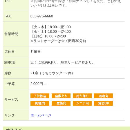
TEL
※お問い合わせの際は「静岡ナビっち！を見た」とお伝え
いただければ幸いです。
FAX
055-976-6660
【火～木】18:00～翌1:00
【金～土】18:00～翌4:00
営業時間
【日祝】18:00〜24:00
※ラストオーダーは全て閉店30分前
店休日
月曜日
駐車場
近くに契約Pあり、駐車サービス券あり。
席数
21席（うちカウンター7席）
ご予算
2,000円 ～
サービス
リンク
ホームページ