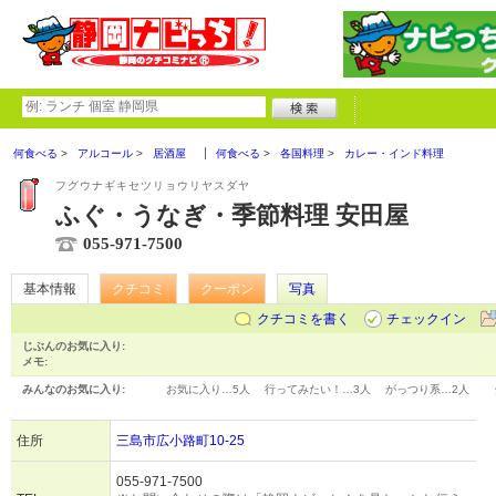
何食べる
アルコール
居酒屋
何食べる
各国料理
カレー・インド料理
フグウナギキセツリョウリヤスダヤ
ふぐ・うなぎ・季節料理 安田屋
055-971-7500
基本情報
クチコミ
クーポン
写真
クチコミを書く
チェックイン
じぶんのお気に入り:
メモ:
みんなのお気に入り:
お気に入り…
5人
行ってみたい！…
3人
がっつり系…
2人
住所
三島市広小路町10-25
055-971-7500