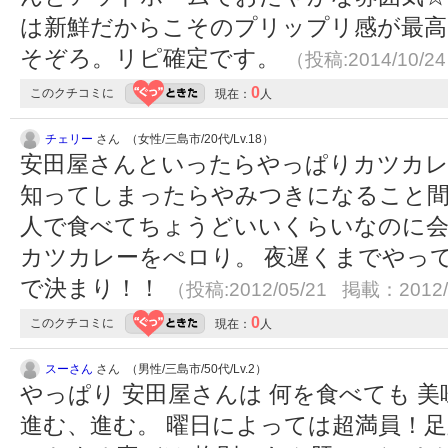
は新鮮だからこそのプリップリ感が最高
そぞろ。リピ確定です。
（投稿:2014/10/2
0
このクチコミに
現在：
人
チェリー
さん （女性/三島市/20代/Lv.18）
安田屋さんといったらやっぱりカツカレ
知ってしまったらやみつきになること間
人で食べてちょうどいいくらいなのに会
カツカレーをぺロり。 夜遅くまでやっ
で決まり！！
（投稿:2012/05/21 掲載：2012/
0
このクチコミに
現在：
人
スーさん
さん （男性/三島市/50代/Lv.2）
やっぱり 安田屋さんは 何を食べても 
進む、進む。 曜日によっては超満員！足