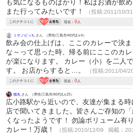
も気になるものばかり！私はお酒が飲め
また行ってみたいです！
（投稿:2011/10/3
0
このクチコミに
現在：
人
ミヤノビっち
さん （男性/三島市/40代/Lv.4）
飲み会の仕上げは、ここのカレーで決ま
な～って思った時、帰る前にここのカレ
が楽になります。 カレー（小）を二人
す。 お店からすると…。
（投稿:2011/04/
0
このクチコミに
現在：
人
猫丸
さん （男性/三島市/40代/Lv.25）
広小路駅から近いので、友達が集まる時
店で聞いてきました。皆さんご存知の「
くなったようです！ 勿論ボリューム有
カレー！万歳！
（投稿:2010/12/09 掲載：201