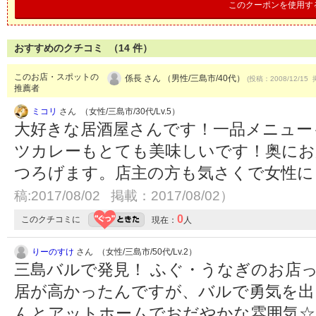
このクーポンを使用す
おすすめのクチコミ （
14
件）
このお店・スポットの
係長 さん （男性/三島市/40代）
(投稿：2008/12/15 
推薦者
ミコリ
さん （女性/三島市/30代/Lv.5）
大好きな居酒屋さんです！一品メニュー
ツカレーもとても美味しいです！奥にお
つろげます。店主の方も気さくで女性
稿:2017/08/02 掲載：2017/08/02）
0
このクチコミに
現在：
人
りーのすけ
さん （女性/三島市/50代/Lv.2）
三島バルで発見！ ふぐ・うなぎのお店
居が高かったんですが、バルで勇気を出
んとアットホームでおだやかな雰囲気☆