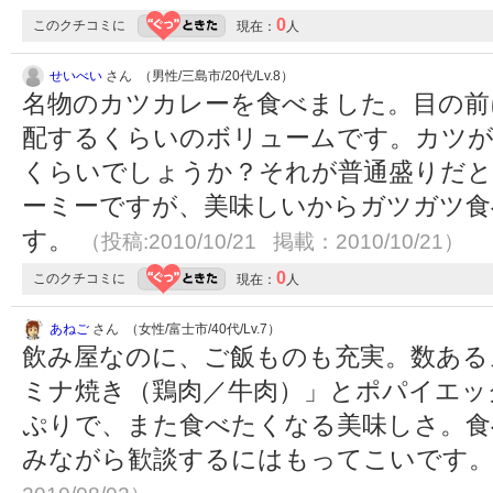
0
このクチコミに
現在：
人
せいべい
さん （男性/三島市/20代/Lv.8）
名物のカツカレーを食べました。目の前
配するくらいのボリュームです。カツが
くらいでしょうか？それが普通盛りだ
ーミーですが、美味しいからガツガツ食
す。
（投稿:2010/10/21 掲載：2010/10/21）
0
このクチコミに
現在：
人
あねご
さん （女性/富士市/40代/Lv.7）
飲み屋なのに、ご飯ものも充実。数ある
ミナ焼き（鶏肉／牛肉）」とポパイエッ
ぷりで、また食べたくなる美味しさ。食
みながら歓談するにはもってこいです