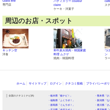
Glass fine
パティスリー couleur
caf
専門店
claire
ス
ケーキ・洋菓子
周辺のお店・スポット
キッチン空
和牛炭火焼肉・韓国家庭
つ
洋食
料理 ムクゲ
ン
焼肉・韓国料理
ラ
ホーム
サイトマップ
ログイン
クチコミ投稿
プライバシーポリ
全国のクチコミナビ(R)
・栃木県「栃ナビ！」
・熊本県「ひ
・福島県「ふくラボ！」
・新潟県「な
・群馬県「ぐんラボ！」
・香川県「さ
・石川県「金沢ラボ！」
・鹿児島県「