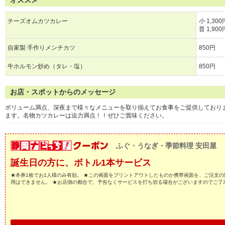
オススメ
チーズオムカツカレー
小 1,300
普 1,900
自家製 手作りメンチカツ
850円
牛ホルモン炒め（タレ・塩）
850円
お店・スポットからのメッセージ
ボリューム満点、深夜まで様々なメニューを取り揃えてお食事をご提供しており
ます。名物カツカレーは迫力満点！！ぜひご賞味ください。
ふぐ・うなぎ・季節料理 安田屋
誕生日の方に、ボトル1本サービス
★本券1枚でお1人様のみ有効。 ★この画面をプリントアウトしたものか携帯画面を、ご注文の
用はできません。 ★お店側の都合で、予告なくサービスを打ち切る場合がございますのでご了