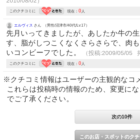
2010/08/02）
0
このクチコミに
現在：
人
エルヴィス
さん （男性/沼津市/40代/Lv.17）
先月いってきましたが、あしたか牛の生
す、脂がしつこくなくさらさらで、肉も
いコンビーフでした。
（投稿:2009/05/05 
0
このクチコミに
現在：
人
※クチコミ情報はユーザーの主観的なコ
これらは投稿時の情報のため、変更に
でご了承ください。
次の10件
このお店・スポットのクチ