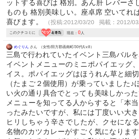
ットする喜びは 格別。あん肝 レバーさ
ものも 格別美味しい。座卓席 空いてれ
喜びます。
（投稿:2012/03/20 掲載：2012/03
0
このクチコミに
現在：
人
めぐりん
さん （女性/田方郡函南町/30代/Lv.8）
三島で行われていたイベント三島バルを
イベントメニューのミニポパイエッグ
イス。ポパイエッグはほうれん草と細切
（たまご２個使用）が乗っていました♪
い火の通り具合でとっても美味しかった
メニューを知ってる人からすると「本当
ったみたいですが、私には丁度いい大き
ヒリしちゃう辛さでしたが、クセにな
名物のカツカレーがすごく気になります