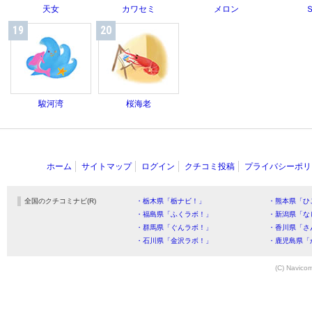
天女
カワセミ
メロン
19
20
駿河湾
桜海老
ホーム
サイトマップ
ログイン
クチコミ投稿
プライバシーポリ
全国のクチコミナビ(R)
・栃木県「栃ナビ！」
・熊本県「ひ
・福島県「ふくラボ！」
・新潟県「な
・群馬県「ぐんラボ！」
・香川県「さ
・石川県「金沢ラボ！」
・鹿児島県「
(C) Navicom