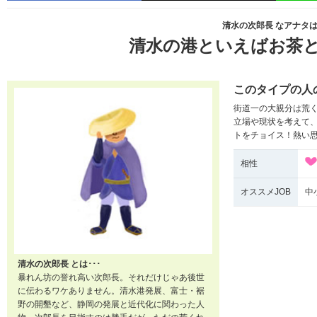
清水の次郎長 なアナタは･
清水の港といえばお茶
このタイプの人
街道一の大親分は荒
立場や現状を考えて
トをチョイス！熱い
相性
オススメJOB
中
清水の次郎長 とは･･･
暴れん坊の誉れ高い次郎長。それだけじゃあ後世
に伝わるワケありません。清水港発展、富士・裾
野の開墾など、静岡の発展と近代化に関わった人