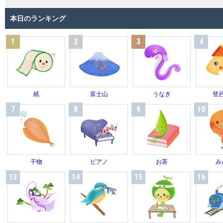
本日のランキング
1
2
3
4
紙
富士山
うなぎ
登
7
8
9
10
干物
ピアノ
お茶
み
13
14
15
16