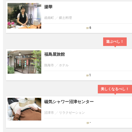
揚華
函南町
郷土料理
6
遊ぶべし！
福島屋旅館
熱海市
ホテル
1
美しくなるべし！
磁気シャワー沼津センター
沼津市
リラクゼーション
-