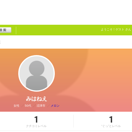
ようこそ！
ゲスト
さん
覧
みはねえ
女性
50代
沼津市
メロン
1
1
クチコミレベル
“ぐっ”とレベル